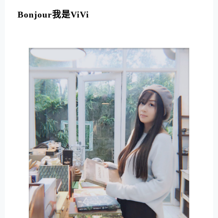
L
T
Bonjour我是ViVi
E
R
N
A
T
I
V
E
: