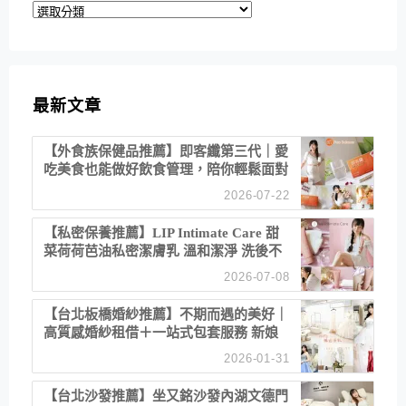
分
類
最新文章
【外食族保健品推薦】即客纖第三代｜愛
吃美食也能做好飲食管理，陪你輕鬆面對
聚餐日常！
2026-07-22
【私密保養推薦】LIP Intimate Care 甜
菜荷荷芭油私密潔膚乳 溫和潔淨 洗後不
乾澀 不起泡反而更舒服！
2026-07-08
【台北板橋婚紗推薦】不期而遇的美好｜
高質感婚紗租借＋一站式包套服務 新娘
備婚省心首選！
2026-01-31
【台北沙發推薦】坐又銘沙發內湖文德門