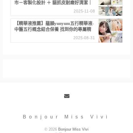
市－客製化設計 ＋ 貓抓皮耐磨好清潔｜
直營直銷、價格透明 高CP值打造夢想
2025-11-08
居家風格
【精華液推薦】蘊韻yunyum五行精華液-
中醫五行概念結合保養 找到你的專屬精
華！ 水㊀土㊀就選「潤・賦精華」維持
2025-08-31
肌膚剛剛好的平衡
Email
Bonjour Miss Vivi
© 2026
Bonjour Miss Vivi