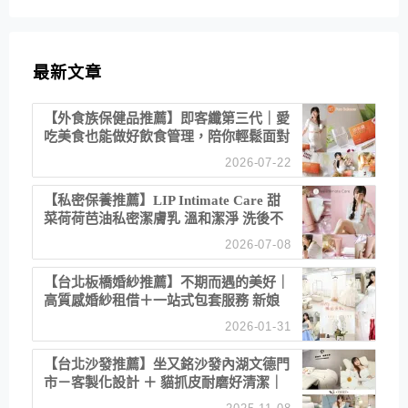
最新文章
【外食族保健品推薦】即客纖第三代｜愛
吃美食也能做好飲食管理，陪你輕鬆面對
聚餐日常！
2026-07-22
【私密保養推薦】LIP Intimate Care 甜
菜荷荷芭油私密潔膚乳 溫和潔淨 洗後不
乾澀 不起泡反而更舒服！
2026-07-08
【台北板橋婚紗推薦】不期而遇的美好｜
高質感婚紗租借＋一站式包套服務 新娘
備婚省心首選！
2026-01-31
【台北沙發推薦】坐又銘沙發內湖文德門
市－客製化設計 ＋ 貓抓皮耐磨好清潔｜
直營直銷、價格透明 高CP值打造夢想