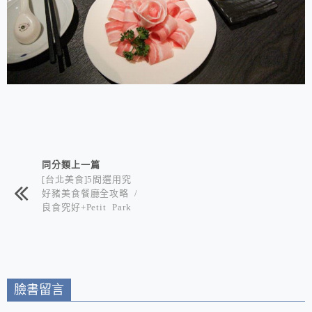
相連文章
同分類上一篇
[台北美食]5間選用究
好豬美食餐廳全攻略 /
良食究好+Petit Park
小公園餐廳+伊勢路 勝
勢日式豬排+朕店麻辣
鍋+窩 創作和食/帶您
品嘗究好豬肉所帶來的
不同風味!
臉書留言