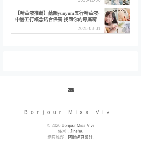
2025-11-08
居家風格
【精華液推薦】蘊韻yunyum五行精華液-
中醫五行概念結合保養 找到你的專屬精
華！ 水㊀土㊀就選「潤・賦精華」維持
2025-08-31
肌膚剛剛好的平衡
Email
Bonjour Miss Vivi
© 2026
Bonjour Miss Vivi
佈景：
Jinsha
.
網頁維護：
阿腸網頁設計
.