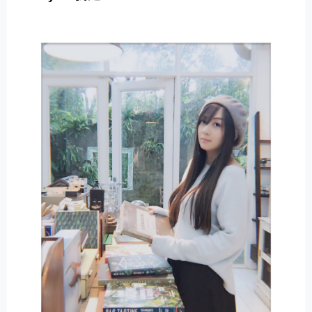
E
R
N
A
T
I
V
E
: