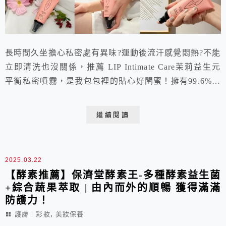
長時間久坐擔心私密處有異味?運動後流汗感覺悶熱?不能
立即清洗也沒關係，推薦 LIP Intimate Care茉莉益生元
平衡私密噴霧，是我包包裡的貼心好閨蜜！擁有99.6%天
然成分，添加「α-葡聚糖寡糖」天然益生元，幫助私密處
淨味同時呵護保養；茉莉萃取更是帶來迷人的花香，讓我
繼續閱讀
在護理私密處時也能像保養臉蛋一般的療癒。噴頭式的輕
巧包裝攜帶方便，就像是行動版的即時清潔小幫手，隨時
一噴、補充清新，時刻保持...
2025.03.22
【酵素推薦】保濟堂酵素王-多種酵素益生菌
+綜合蔬果萃取 | 由內而外的順暢 獲得滿滿
防護力！
,
護膚︱彩妝
美妝保養