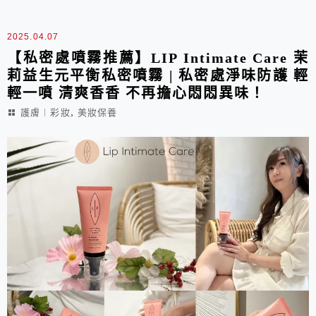
2025.04.07
【私密處噴霧推薦】LIP Intimate Care 茉
莉益生元平衡私密噴霧 | 私密處淨味防護 輕
輕一噴 清爽香香 不再擔心悶悶異味！
,
護膚︱彩妝
美妝保養