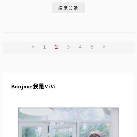
裝一撕即飲，酸酸甜甜的就像果汁一樣好喝。一天兩包，
繼續閱讀
囤積輕鬆OUT，想要打造完美體態就是這麼簡單！
«
1
2
3
4
5
»
Bonjour我是ViVi