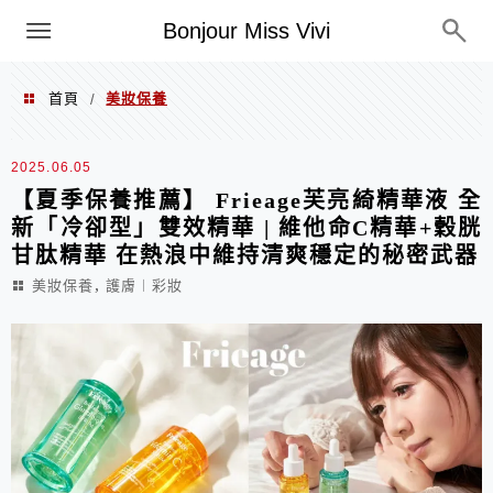
選單
Bonjour Miss Vivi
首頁
美妝保養
/
美妝保養
2025.06.05
【夏季保養推薦】 Frieage芙亮綺精華液 全
新「冷卻型」雙效精華 | 維他命C精華+穀胱
甘肽精華 在熱浪中維持清爽穩定的秘密武器
,
美妝保養
護膚︱彩妝