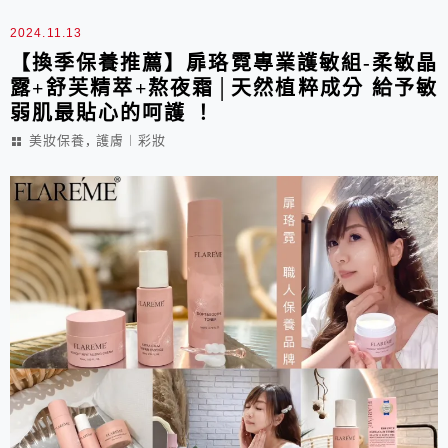
2024.11.13
【換季保養推薦】扉珞霓專業護敏組-柔敏晶
露+舒芙精萃+熬夜霜│天然植粹成分 給予敏
弱肌最貼心的呵護 ！
,
美妝保養
護膚︱彩妝