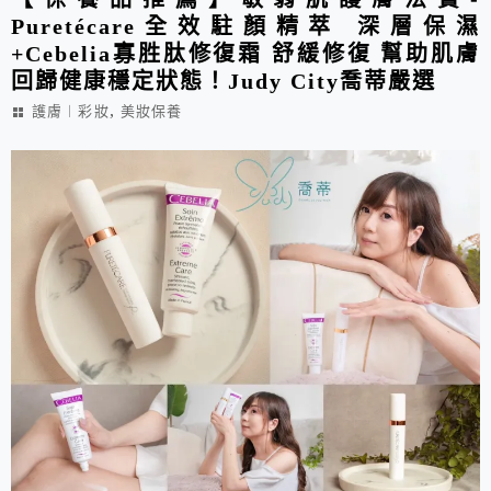
Puretécare全效駐顏精萃 深層保濕
+Cebelia寡胜肽修復霜 舒緩修復 幫助肌膚
回歸健康穩定狀態！Judy City喬蒂嚴選
,
護膚︱彩妝
美妝保養