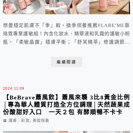
想要穩定肌膚不「季」較，換季保養推薦FLARE’ME扉
珞霓專業護敏組！內含化妝水、精華液和乳霜的護敏小粉
瓶，「柔敏晶露」穩膚平衡；「舒芙精萃」修護調節；
「熬夜霜」重建屏障，並且使用天然植粹成分，給予敏弱
肌最貼心的呵護 ！價格親民又好用，網路評價高，是小
繼續閱讀
資族也能輕鬆保養的平價醫美級保養品推薦！
2024.11.09
【BeBrave蕭風飲】蕭風來襲 3比8黃金比例
│專為華人體質打造全方位調理│天然蔬果成
份酸甜好入口 一天２包 有酵順暢不卡卡
,
護膚︱彩妝
美妝保養