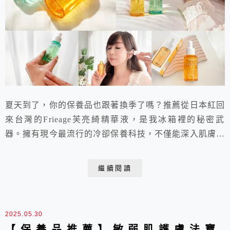
夏天到了，你的保養品也跟著換季了嗎？推薦從日本紅回
來台灣的Frieage芙亮綺精華液，是我冰箱裡的秘密武
器。擁有現今最流行的冷卻保養科技，不僅能深入肌膚，
提升吸收效果，還能收斂毛孔、緊緻拉提。早上使用高濃
縮維他命C精華，提升彈性與亮白感；夜間使用穀胱甘肽
繼續閱讀
精華，改善暗淡與粗糙，讓肌膚更加透亮光滑。全新「冷
卻型」雙效精華，讓你在炎熱夏季，給肌膚最好的呵護，
享受清新亮麗的每一天。
2025.05.30
【保養品推薦】敏弱肌護膚法寶-