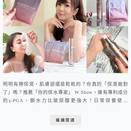
明明有擦保濕，肌膚卻還是乾乾的？你真的「保濕做對
了」嗎？推薦「你的保水專家」 W.Show，擁有專利成分
的γ-PGA，鎖水力比玻尿酸更強大！日常保養使用
W.Show全效精華，可以深入肌底、長效補水，讓肌膚維
持水潤飽滿。有重要活動時，我還會搭配全效保濕面膜，
繼續閱讀
隔天妝感服貼又透亮，完全是我的急救神器！