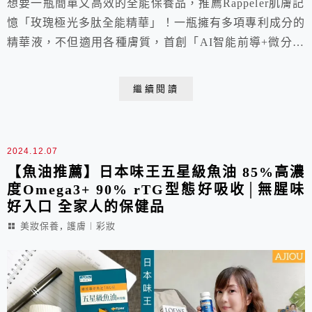
想要一瓶簡單又高效的全能保養品，推薦Rappeler肌膚記
憶「玫瑰極光多肽全能精華」！一瓶擁有多項專利成分的
精華液，不但適用各種膚質，首創「AI智能前導+微分子
多肽滲透技術」，還能針對不同的膚況，幫助改善不同的
肌膚問題。不僅保濕鎖水，擁有近年最夯的「胜肽」成
繼續閱讀
分，幫助女孩們找回澎潤Q彈的初生肌，使用之後散發透
亮好氣色，是我誘發極光的秘密武器。
2024.12.07
【魚油推薦】日本味王五星級魚油 85%高濃
度Omega3+ 90% rTG型態好吸收│無腥味
好入口 全家人的保健品
,
美妝保養
護膚︱彩妝