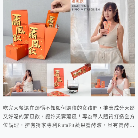
吃完大餐還在煩惱不知如何還債的女孩們，推薦成分天然
又好喝的蕭風飲，讓妳夭壽蕭風！專為華人體質打造全方
位調理，擁有獨家專利RutaFit蔬果發酵液，具有高酵代
謝；採用3比8黃金比例，讓妳有酵順暢不卡卡！隨身包