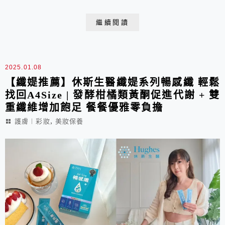
細緻的粉末還可直接食用，條狀隨身包方便攜帶。現在已
經習慣每天吃，讓我乖乖向馬桶報到，神清氣爽每一天！
繼續閱讀
2025.01.08
【纖媞推薦】休斯生醫纖媞系列暢感纖 輕鬆
找回A4Size | 發酵柑橘類黃酮促進代謝 + 雙
重纖維增加飽足 餐餐優雅零負擔
,
護膚︱彩妝
美妝保養