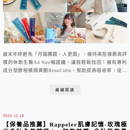
歲末年終避免「月圓團圓，人更圓」，維持美態推薦高評
價的休斯生醫A4 Size暢感纖，讓我輕鬆找回！擁有專利
成分發酵柑橘類黃酮RenoCidin，幫助提高吸收率，促進
代謝更有感！同時添加雙重纖維，還能增加飽足感，讓我
餐餐吃得優雅零負擔。還有神隊友「助攻纖」+「夜變
繼續閱讀
纖」。一起暢快樂活每一天，現在就跟著我的開箱文體驗
看看吧！
2024.12.18
【保養品推薦】Rappeler肌膚記憶-玫瑰極