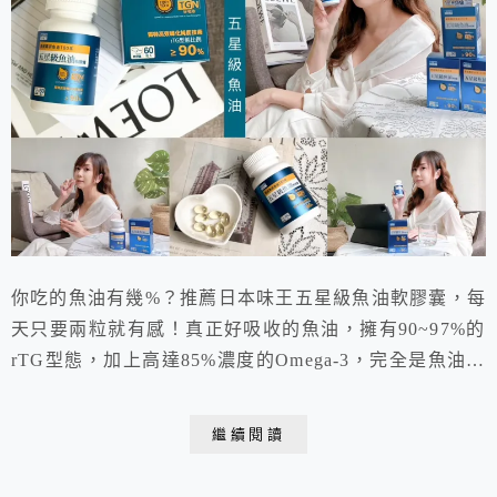
你吃的魚油有幾%？推薦日本味王五星級魚油軟膠囊，每
天只要兩粒就有感！真正好吸收的魚油，擁有90~97%的
rTG型態，加上高達85%濃度的Omega-3，完全是魚油界
的天花板！由挪威180年老牌大廠製程，採用獨家EQP超
真空冽萃蒸餾技術，不但保留了更完整的營養價值，也沒
繼續閱讀
有令人害怕的魚腥味，就連不喜歡吃魚的人都可以輕鬆駕
馭！全家人必備的保健品，現在就一起下單補充起來吧！