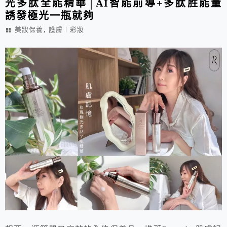
光多肽全能精華│AI智能前導+多肽胜能量
誘發極光一瓶就夠
,
美妝保養
護膚︱彩妝