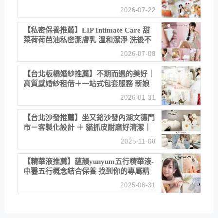
聚餐日常！
2026-07-22
【私密保養推薦】LIP Intimate Care 甜
菜荷荷芭油私密潔膚乳 溫和潔淨 洗後不
乾澀 不起泡反而更舒服！
2026-07-08
【台北板橋婚紗推薦】不期而遇的美好｜
高質感婚紗租借＋一站式包套服務 新娘
備婚省心首選！
2026-01-31
【台北沙發推薦】坐又銘沙發內湖文德門
市－客製化設計 ＋ 貓抓皮耐磨好清潔｜
直營直銷、價格透明 高CP值打造夢想
2025-11-08
居家風格
【精華液推薦】蘊韻yunyum五行精華液-
中醫五行概念結合保養 找到你的專屬精
華！ 水㊀土㊀就選「潤・賦精華」維持
2025-08-31
肌膚剛剛好的平衡