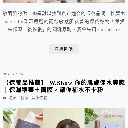
敏弱肌的你，總是難以找到真正適合的保養品嗎？推薦由
Judy City喬蒂嚴選的兩款敏感肌友善的保養好物！掌握
「先保濕、後修復」的關鍵原則，我會先用 Puretécare全
效駐顏精萃作為前導精華，打底保濕，提升後續吸收力。
接著使用 Cebelia寡胜肽修復霜，根據當天膚況調整用
繼續閱讀
量，薄擦、厚擦到厚敷都沒問題，一條超萬用，幫助肌膚
回歸健康穩定狀態！
2025.04.29
【保養品推薦】 W.Show 你的肌膚保水專家
｜保濕精華＋面膜，讓你補水不卡粉
,
護膚︱彩妝
美妝保養