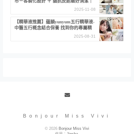
市－客製化設計 ＋ 貓抓皮耐磨好清潔｜
直營直銷、價格透明 高CP值打造夢想
2025-11-08
居家風格
【精華液推薦】蘊韻yunyum五行精華液-
中醫五行概念結合保養 找到你的專屬精
華！ 水㊀土㊀就選「潤・賦精華」維持
2025-08-31
肌膚剛剛好的平衡
Email
Bonjour Miss Vivi
© 2026
Bonjour Miss Vivi
佈景：
Jinsha
.