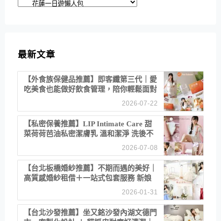
分
類
最新文章
【外食族保健品推薦】即客纖第三代｜愛
吃美食也能做好飲食管理，陪你輕鬆面對
聚餐日常！
2026-07-22
【私密保養推薦】LIP Intimate Care 甜
菜荷荷芭油私密潔膚乳 溫和潔淨 洗後不
乾澀 不起泡反而更舒服！
2026-07-08
【台北板橋婚紗推薦】不期而遇的美好｜
高質感婚紗租借＋一站式包套服務 新娘
備婚省心首選！
2026-01-31
【台北沙發推薦】坐又銘沙發內湖文德門