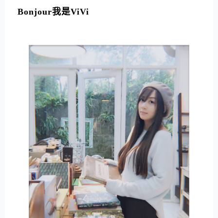
Bonjour我是ViVi