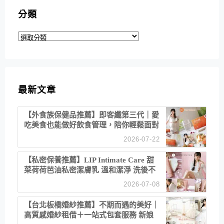
分類
分
類
最新文章
【外食族保健品推薦】即客纖第三代｜愛
吃美食也能做好飲食管理，陪你輕鬆面對
聚餐日常！
2026-07-22
【私密保養推薦】LIP Intimate Care 甜
菜荷荷芭油私密潔膚乳 溫和潔淨 洗後不
乾澀 不起泡反而更舒服！
2026-07-08
【台北板橋婚紗推薦】不期而遇的美好｜
高質感婚紗租借＋一站式包套服務 新娘