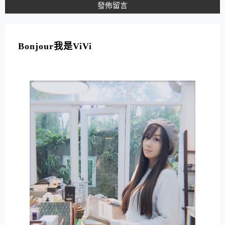
A
L
T
Bonjour我是ViVi
E
R
N
A
T
I
V
E
: