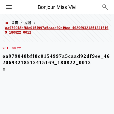
選單
Bonjour Miss Vivi
首頁
媒體
/
/
oa979048bff8c0154997a5caad92df9ee_462069321851241516
9_180822_0012
2018.08.22
oa979048bff8c0154997a5caad92df9ee_46
20693218512415169_180822_0012