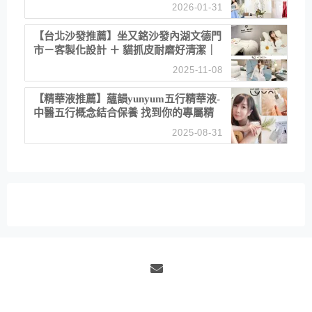
備婚省心首選！
2026-01-31
【台北沙發推薦】坐又銘沙發內湖文德門
市－客製化設計 ＋ 貓抓皮耐磨好清潔｜
直營直銷、價格透明 高CP值打造夢想
2025-11-08
居家風格
【精華液推薦】蘊韻yunyum五行精華液-
中醫五行概念結合保養 找到你的專屬精
華！ 水㊀土㊀就選「潤・賦精華」維持
2025-08-31
肌膚剛剛好的平衡
Email