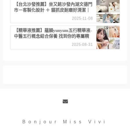
【台北沙發推薦】坐又銘沙發內湖文德門
市－客製化設計 ＋ 貓抓皮耐磨好清潔｜
直營直銷、價格透明 高CP值打造夢想
2025-11-08
居家風格
【精華液推薦】蘊韻yunyum五行精華液-
中醫五行概念結合保養 找到你的專屬精
華！ 水㊀土㊀就選「潤・賦精華」維持
2025-08-31
肌膚剛剛好的平衡
Email
Bonjour Miss Vivi