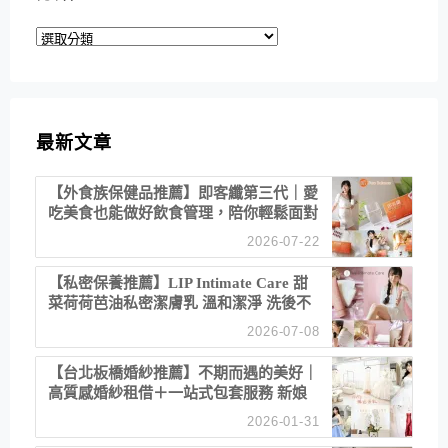
分
類
最新文章
【外食族保健品推薦】即客纖第三代｜愛
吃美食也能做好飲食管理，陪你輕鬆面對
聚餐日常！
2026-07-22
【私密保養推薦】LIP Intimate Care 甜
菜荷荷芭油私密潔膚乳 溫和潔淨 洗後不
乾澀 不起泡反而更舒服！
2026-07-08
【台北板橋婚紗推薦】不期而遇的美好｜
高質感婚紗租借＋一站式包套服務 新娘
備婚省心首選！
2026-01-31