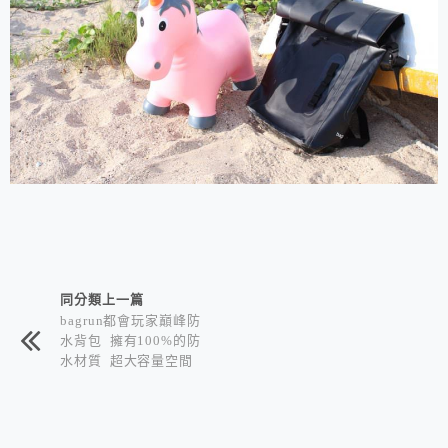
相連文章
同分類上一篇
bagrun都會玩家巔峰防
水背包 擁有100%的防
水材質 超大容量空間
還有精緻的收納內袋
適合需要常去戶外且攜
帶器材雜物的都會玩家
們配戴