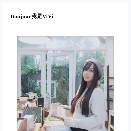
A
L
T
Bonjour我是ViVi
E
R
N
A
T
I
V
E
: