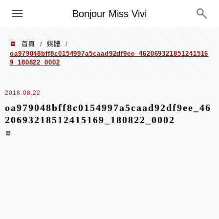
選單
Bonjour Miss Vivi
首頁
媒體
/
/
oa979048bff8c0154997a5caad92df9ee_462069321851241516
9_180822_0002
2018.08.22
oa979048bff8c0154997a5caad92df9ee_46
20693218512415169_180822_0002