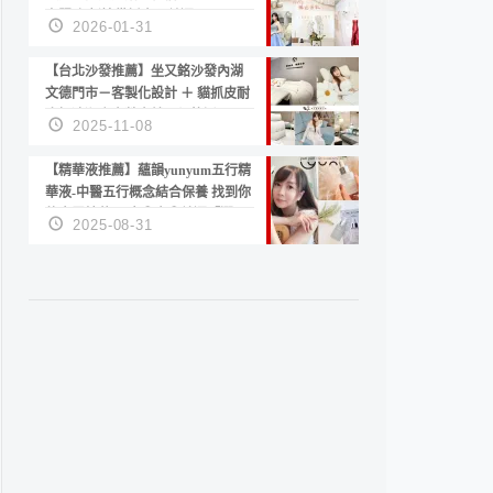
套服務 新娘備婚省心首選！
2026-01-31
【台北沙發推薦】坐又銘沙發內湖
文德門市－客製化設計 ＋ 貓抓皮耐
磨好清潔｜直營直銷、價格透明
2025-11-08
高CP值打造夢想居家風格
【精華液推薦】蘊韻yunyum五行精
華液-中醫五行概念結合保養 找到你
的專屬精華！ 水㊀土㊀就選「潤・
2025-08-31
賦精華」維持肌膚剛剛好的平衡