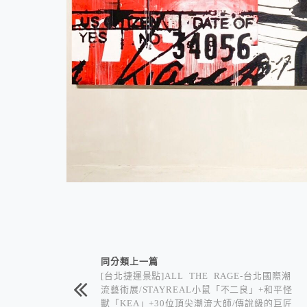
相連文章
同分類上一篇
[台北捷運景點]ALL THE RAGE-台北國際潮
流藝術展/STAYREAL小鼠「不二良」+和平怪
獸「KEA」+30位頂尖潮流大師/傳說級的巨匠