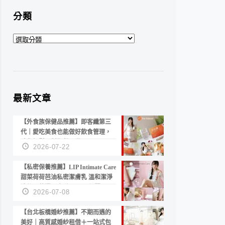
分類
分
類
最新文章
【外食族保健品推薦】即客纖第三
代｜愛吃美食也能做好飲食管理，
陪你輕鬆面對聚餐日常！
2026-07-22
【私密保養推薦】LIP Intimate Care
甜菜荷荷芭油私密潔膚乳 溫和潔淨
洗後不乾澀 不起泡反而更舒服！
2026-07-08
【台北板橋婚紗推薦】不期而遇的
美好｜高質感婚紗租借＋一站式包