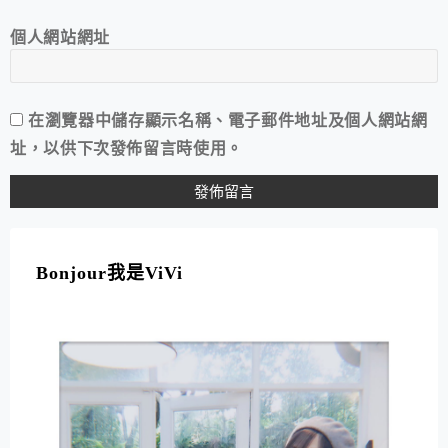
個人網站網址
在
瀏覽器
中儲存顯示名稱、電子郵件地址及個人網站網
址，以供下次發佈留言時使用。
A
L
T
Bonjour我是ViVi
E
R
N
A
T
I
V