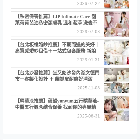
聚餐日常！
2026-07-22
【私密保養推薦】LIP Intimate Care 甜
菜荷荷芭油私密潔膚乳 溫和潔淨 洗後不
乾澀 不起泡反而更舒服！
2026-07-08
【台北板橋婚紗推薦】不期而遇的美好｜
高質感婚紗租借＋一站式包套服務 新娘
備婚省心首選！
2026-01-31
【台北沙發推薦】坐又銘沙發內湖文德門
市－客製化設計 ＋ 貓抓皮耐磨好清潔｜
直營直銷、價格透明 高CP值打造夢想
2025-11-08
居家風格
【精華液推薦】蘊韻yunyum五行精華液-
中醫五行概念結合保養 找到你的專屬精
華！ 水㊀土㊀就選「潤・賦精華」維持
2025-08-31
肌膚剛剛好的平衡