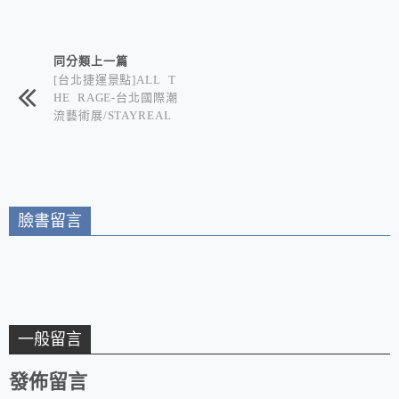
相連文章
同分類上一篇
[台北捷運景點]ALL T
HE RAGE-台北國際潮
流藝術展/STAYREAL
小鼠「不二良」+和平
怪獸「KEA」+30位頂
尖潮流大師/傳說級的
巨匠聚首就在台北文華
東方酒店
臉書留言
一般留言
發佈留言