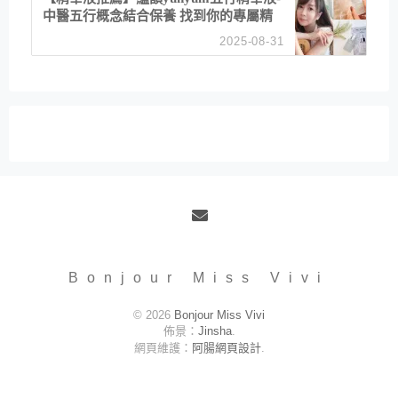
中醫五行概念結合保養 找到你的專屬精
華！ 水㊀土㊀就選「潤・賦精華」維持
2025-08-31
肌膚剛剛好的平衡
Email
Bonjour Miss Vivi
© 2026
Bonjour Miss Vivi
佈景：
Jinsha
.
網頁維護：
阿腸網頁設計
.