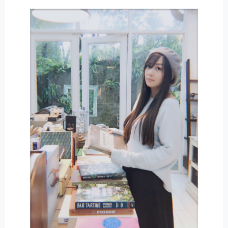
N
A
T
I
V
E
: