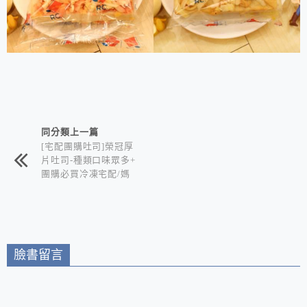
相連文章
同分類上一篇
[宅配團購吐司]榮冠厚
片吐司-種類口味眾多+
團購必買冷凍宅配/媽
媽們的救星 想吃早餐
點心就是這麼簡單又快
速
臉書留言