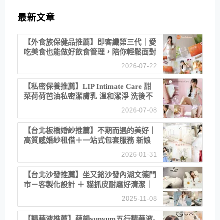
最新文章
【外食族保健品推薦】即客纖第三代｜愛
吃美食也能做好飲食管理，陪你輕鬆面對
聚餐日常！
2026-07-22
【私密保養推薦】LIP Intimate Care 甜
菜荷荷芭油私密潔膚乳 溫和潔淨 洗後不
乾澀 不起泡反而更舒服！
2026-07-08
【台北板橋婚紗推薦】不期而遇的美好｜
高質感婚紗租借＋一站式包套服務 新娘
備婚省心首選！
2026-01-31
【台北沙發推薦】坐又銘沙發內湖文德門
市－客製化設計 ＋ 貓抓皮耐磨好清潔｜
直營直銷、價格透明 高CP值打造夢想
2025-11-08
居家風格
【精華液推薦】蘊韻yunyum五行精華液-