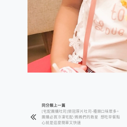
相連文章
同分類上一篇
[宅配團購吐司]榮冠厚片吐司-種類口味眾多+
團購必買冷凍宅配/媽媽們的救星 想吃早餐點
心就是這麼簡單又快速