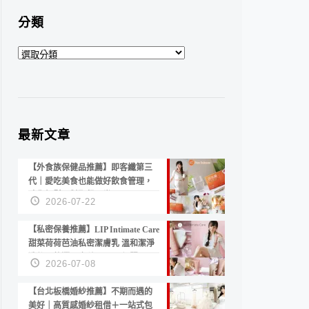
分類
分
類
最新文章
【外食族保健品推薦】即客纖第三
代｜愛吃美食也能做好飲食管理，
陪你輕鬆面對聚餐日常！
2026-07-22
【私密保養推薦】LIP Intimate Care
甜菜荷荷芭油私密潔膚乳 溫和潔淨
洗後不乾澀 不起泡反而更舒服！
2026-07-08
【台北板橋婚紗推薦】不期而遇的
美好｜高質感婚紗租借＋一站式包