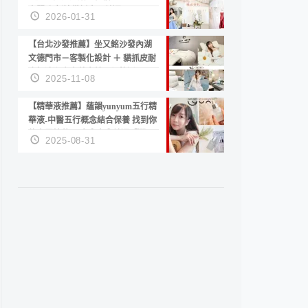
套服務 新娘備婚省心首選！
2026-01-31
【台北沙發推薦】坐又銘沙發內湖
文德門市－客製化設計 ＋ 貓抓皮耐
磨好清潔｜直營直銷、價格透明
2025-11-08
高CP值打造夢想居家風格
【精華液推薦】蘊韻yunyum五行精
華液-中醫五行概念結合保養 找到你
的專屬精華！ 水㊀土㊀就選「潤・
2025-08-31
賦精華」維持肌膚剛剛好的平衡