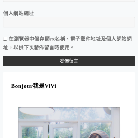
個人網站網址
在
瀏覽器
中儲存顯示名稱、電子郵件地址及個人網站網
址，以供下次發佈留言時使用。
A
L
T
Bonjour我是ViVi
E
R
N
A
T
I
V