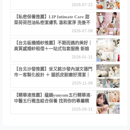
聚餐日常！
2026-07-22
【私密保養推薦】LIP Intimate Care 甜
菜荷荷芭油私密潔膚乳 溫和潔淨 洗後不
乾澀 不起泡反而更舒服！
2026-07-08
【台北板橋婚紗推薦】不期而遇的美好｜
高質感婚紗租借＋一站式包套服務 新娘
備婚省心首選！
2026-01-31
【台北沙發推薦】坐又銘沙發內湖文德門
市－客製化設計 ＋ 貓抓皮耐磨好清潔｜
直營直銷、價格透明 高CP值打造夢想
2025-11-08
居家風格
【精華液推薦】蘊韻yunyum五行精華液-
中醫五行概念結合保養 找到你的專屬精
華！ 水㊀土㊀就選「潤・賦精華」維持
2025-08-31
肌膚剛剛好的平衡