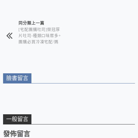
相連文章
同分類上一篇
[宅配團購吐司]榮冠厚
片吐司-種類口味眾多+
團購必買冷凍宅配/媽
媽們的救星 想吃早餐
點心就是這麼簡單又快
速
臉書留言
一般留言
發佈留言