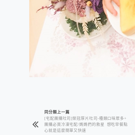
相連文章
同分類上一篇
[宅配團購吐司]榮冠厚片吐司-種類口味眾多+
團購必買冷凍宅配/媽媽們的救星 想吃早餐點
心就是這麼簡單又快速