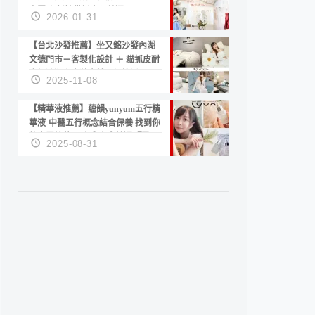
套服務 新娘備婚省心首選！
2026-01-31
【台北沙發推薦】坐又銘沙發內湖
文德門市－客製化設計 ＋ 貓抓皮耐
磨好清潔｜直營直銷、價格透明
2025-11-08
高CP值打造夢想居家風格
【精華液推薦】蘊韻yunyum五行精
華液-中醫五行概念結合保養 找到你
的專屬精華！ 水㊀土㊀就選「潤・
2025-08-31
賦精華」維持肌膚剛剛好的平衡