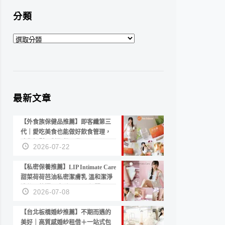
分類
分
類
最新文章
【外食族保健品推薦】即客纖第三
代｜愛吃美食也能做好飲食管理，
陪你輕鬆面對聚餐日常！
2026-07-22
【私密保養推薦】LIP Intimate Care
甜菜荷荷芭油私密潔膚乳 溫和潔淨
洗後不乾澀 不起泡反而更舒服！
2026-07-08
【台北板橋婚紗推薦】不期而遇的
美好｜高質感婚紗租借＋一站式包