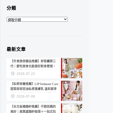
分類
分
類
最新文章
【外食族保健品推薦】即客纖第三
代｜愛吃美食也能做好飲食管理，
陪你輕鬆面對聚餐日常！
2026-07-22
【私密保養推薦】LIP Intimate Care
甜菜荷荷芭油私密潔膚乳 溫和潔淨
洗後不乾澀 不起泡反而更舒服！
2026-07-08
【台北板橋婚紗推薦】不期而遇的
美好｜高質感婚紗租借＋一站式包