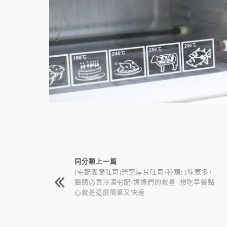
相連文章
同分類上一篇
[宅配團購吐司]榮冠厚片吐司-種類口味眾多+
團購必買冷凍宅配/媽媽們的救星 想吃早餐點
心就是這麼簡單又快速