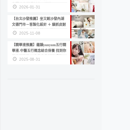
套服務 新娘備婚省心首選！
2026-01-31
【台北沙發推薦】坐又銘沙發內湖
文德門市－客製化設計 ＋ 貓抓皮耐
磨好清潔｜直營直銷、價格透明
2025-11-08
高CP值打造夢想居家風格
【精華液推薦】蘊韻yunyum五行精
華液-中醫五行概念結合保養 找到你
的專屬精華！ 水㊀土㊀就選「潤・
2025-08-31
賦精華」維持肌膚剛剛好的平衡