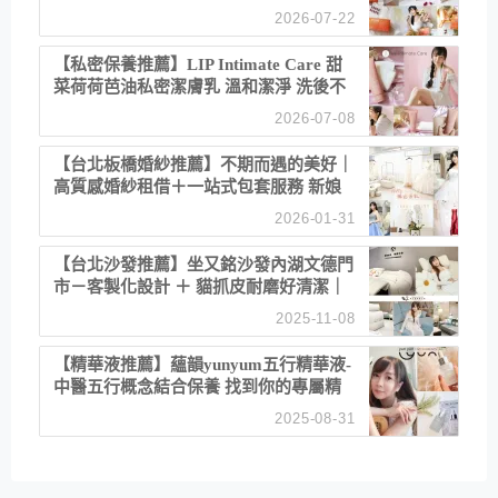
聚餐日常！
2026-07-22
【私密保養推薦】LIP Intimate Care 甜
菜荷荷芭油私密潔膚乳 溫和潔淨 洗後不
乾澀 不起泡反而更舒服！
2026-07-08
【台北板橋婚紗推薦】不期而遇的美好｜
高質感婚紗租借＋一站式包套服務 新娘
備婚省心首選！
2026-01-31
【台北沙發推薦】坐又銘沙發內湖文德門
市－客製化設計 ＋ 貓抓皮耐磨好清潔｜
直營直銷、價格透明 高CP值打造夢想
2025-11-08
居家風格
【精華液推薦】蘊韻yunyum五行精華液-
中醫五行概念結合保養 找到你的專屬精
華！ 水㊀土㊀就選「潤・賦精華」維持
2025-08-31
肌膚剛剛好的平衡