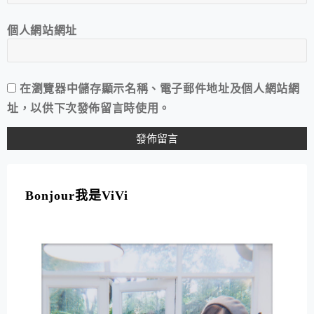
個人網站網址
在
瀏覽器
中儲存顯示名稱、電子郵件地址及個人網站網
址，以供下次發佈留言時使用。
A
L
T
Bonjour我是ViVi
E
R
N
A
T
I
V