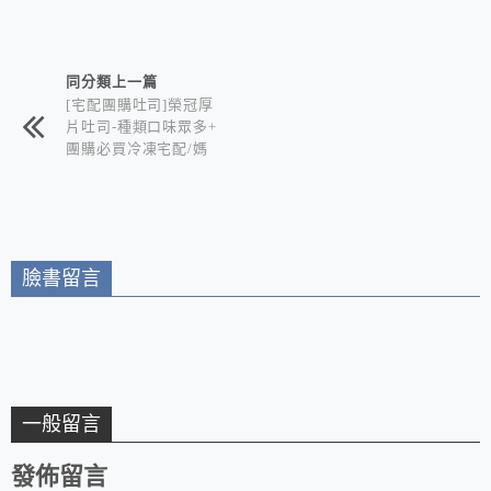
相連文章
同分類上一篇
[宅配團購吐司]榮冠厚
片吐司-種類口味眾多+
團購必買冷凍宅配/媽
媽們的救星 想吃早餐
點心就是這麼簡單又快
速
臉書留言
一般留言
發佈留言