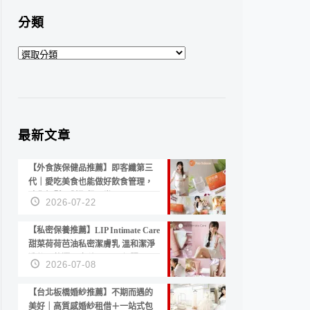
分類
分
類
最新文章
【外食族保健品推薦】即客纖第三
代｜愛吃美食也能做好飲食管理，
陪你輕鬆面對聚餐日常！
2026-07-22
【私密保養推薦】LIP Intimate Care
甜菜荷荷芭油私密潔膚乳 溫和潔淨
洗後不乾澀 不起泡反而更舒服！
2026-07-08
【台北板橋婚紗推薦】不期而遇的
美好｜高質感婚紗租借＋一站式包