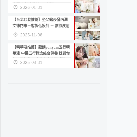
套服務 新娘備婚省心首選！
2026-01-31
【台北沙發推薦】坐又銘沙發內湖
文德門市－客製化設計 ＋ 貓抓皮耐
磨好清潔｜直營直銷、價格透明
2025-11-08
高CP值打造夢想居家風格
【精華液推薦】蘊韻yunyum五行精
華液-中醫五行概念結合保養 找到你
的專屬精華！ 水㊀土㊀就選「潤・
2025-08-31
賦精華」維持肌膚剛剛好的平衡