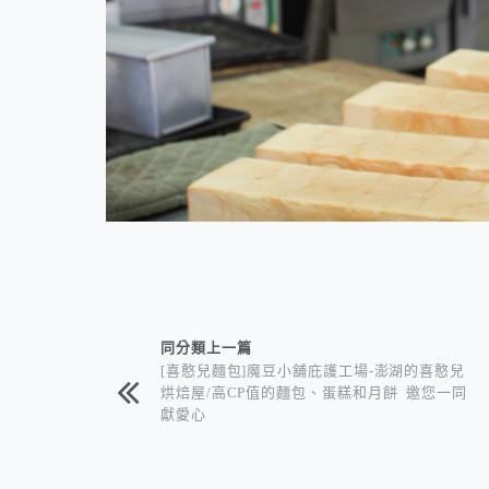
相連文章
同分類上一篇
[喜憨兒麵包]魔豆小舖庇護工場-澎湖的喜憨兒
烘焙屋/高CP值的麵包、蛋糕和月餅 邀您一同
獻愛心