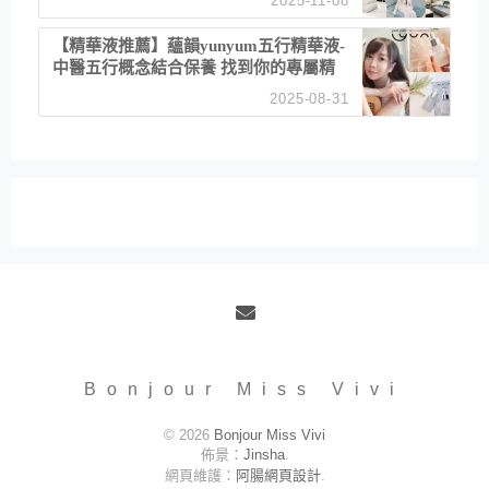
2025-11-08
居家風格
【精華液推薦】蘊韻yunyum五行精華液-
中醫五行概念結合保養 找到你的專屬精
華！ 水㊀土㊀就選「潤・賦精華」維持
2025-08-31
肌膚剛剛好的平衡
Email
Bonjour Miss Vivi
© 2026
Bonjour Miss Vivi
佈景：
Jinsha
.
網頁維護：
阿腸網頁設計
.