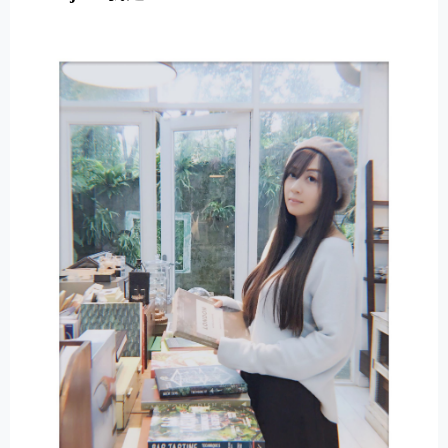
E
R
N
A
T
I
V
E
: