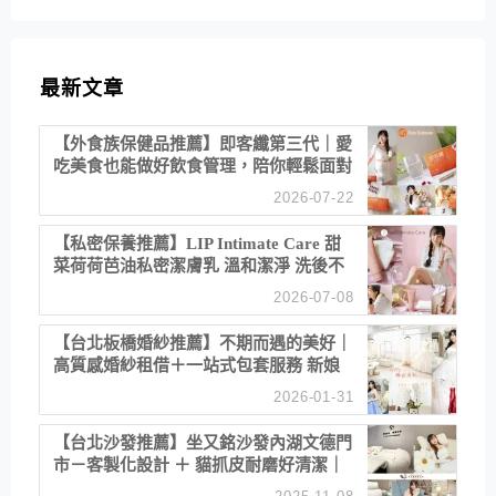
最新文章
【外食族保健品推薦】即客纖第三代｜愛
吃美食也能做好飲食管理，陪你輕鬆面對
聚餐日常！
2026-07-22
【私密保養推薦】LIP Intimate Care 甜
菜荷荷芭油私密潔膚乳 溫和潔淨 洗後不
乾澀 不起泡反而更舒服！
2026-07-08
【台北板橋婚紗推薦】不期而遇的美好｜
高質感婚紗租借＋一站式包套服務 新娘
備婚省心首選！
2026-01-31
【台北沙發推薦】坐又銘沙發內湖文德門
市－客製化設計 ＋ 貓抓皮耐磨好清潔｜
直營直銷、價格透明 高CP值打造夢想