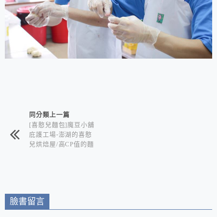
相連文章
同分類上一篇
[喜憨兒麵包]魔豆小舖
庇護工場-澎湖的喜憨
兒烘焙屋/高CP值的麵
包、蛋糕和月餅 邀您
一同獻愛心
臉書留言