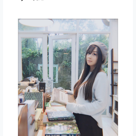
E
R
N
A
T
I
V
E
: