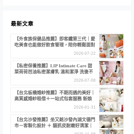
最新文章
【外食族保健品推薦】即客纖第三代｜愛
吃美食也能做好飲食管理，陪你輕鬆面對
聚餐日常！
2026-07-22
【私密保養推薦】LIP Intimate Care 甜
菜荷荷芭油私密潔膚乳 溫和潔淨 洗後不
乾澀 不起泡反而更舒服！
2026-07-08
【台北板橋婚紗推薦】不期而遇的美好｜
高質感婚紗租借＋一站式包套服務 新娘
備婚省心首選！
2026-01-31
【台北沙發推薦】坐又銘沙發內湖文德門
市－客製化設計 ＋ 貓抓皮耐磨好清潔｜
直營直銷、價格透明 高CP值打造夢想