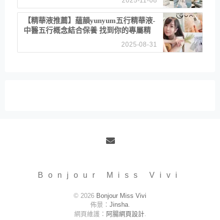
2025-11-08
居家風格
【精華液推薦】蘊韻yunyum五行精華液-
中醫五行概念結合保養 找到你的專屬精
華！ 水㊀土㊀就選「潤・賦精華」維持
2025-08-31
肌膚剛剛好的平衡
Email
Bonjour Miss Vivi
© 2026
Bonjour Miss Vivi
佈景：
Jinsha
.
網頁維護：
阿腸網頁設計
.