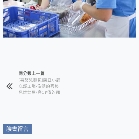
相連文章
同分類上一篇
[喜憨兒麵包]魔豆小舖
庇護工場-澎湖的喜憨
兒烘焙屋/高CP值的麵
包、蛋糕和月餅 邀您
一同獻愛心
臉書留言