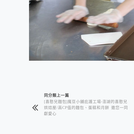
相連文章
同分類上一篇
[喜憨兒麵包]魔豆小舖庇護工場-澎湖的喜憨兒
烘焙屋/高CP值的麵包、蛋糕和月餅 邀您一同
獻愛心