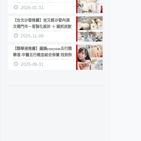
套服務 新娘備婚省心首選！
2026-01-31
【台北沙發推薦】坐又銘沙發內湖
文德門市－客製化設計 ＋ 貓抓皮耐
磨好清潔｜直營直銷、價格透明
2025-11-08
高CP值打造夢想居家風格
【精華液推薦】蘊韻yunyum五行精
華液-中醫五行概念結合保養 找到你
的專屬精華！ 水㊀土㊀就選「潤・
2025-08-31
賦精華」維持肌膚剛剛好的平衡