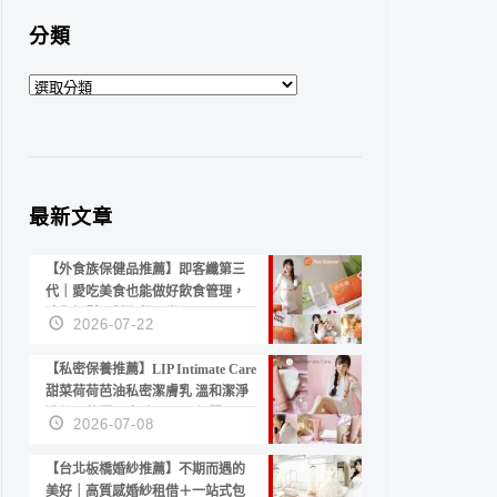
分類
分
類
最新文章
【外食族保健品推薦】即客纖第三
代｜愛吃美食也能做好飲食管理，
陪你輕鬆面對聚餐日常！
2026-07-22
【私密保養推薦】LIP Intimate Care
甜菜荷荷芭油私密潔膚乳 溫和潔淨
洗後不乾澀 不起泡反而更舒服！
2026-07-08
【台北板橋婚紗推薦】不期而遇的
美好｜高質感婚紗租借＋一站式包