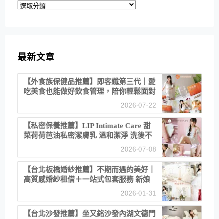
分
類
最新文章
【外食族保健品推薦】即客纖第三代｜愛
吃美食也能做好飲食管理，陪你輕鬆面對
聚餐日常！
2026-07-22
【私密保養推薦】LIP Intimate Care 甜
菜荷荷芭油私密潔膚乳 溫和潔淨 洗後不
乾澀 不起泡反而更舒服！
2026-07-08
【台北板橋婚紗推薦】不期而遇的美好｜
高質感婚紗租借＋一站式包套服務 新娘
備婚省心首選！
2026-01-31
【台北沙發推薦】坐又銘沙發內湖文德門