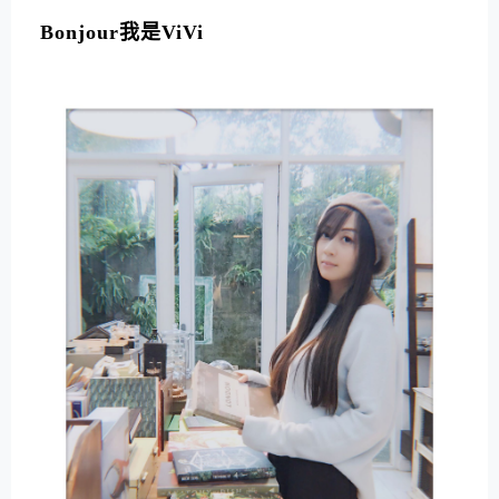
L
T
Bonjour我是ViVi
E
R
N
A
T
I
V
E
: