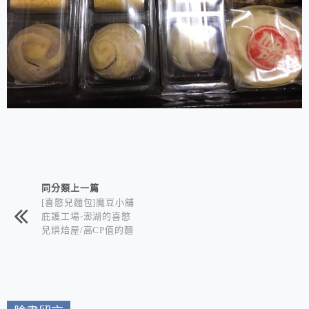
相連文章
同分類上一篇
[喜憨兒麵包]魔豆小舖
庇護工場-澎湖的喜憨
兒烘焙屋/高CP值的麵
包、蛋糕和月餅 邀您
一同獻愛心