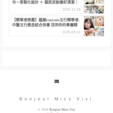
市－客製化設計 ＋ 貓抓皮耐磨好清潔｜
直營直銷、價格透明 高CP值打造夢想
2025-11-08
居家風格
【精華液推薦】蘊韻yunyum五行精華液-
中醫五行概念結合保養 找到你的專屬精
華！ 水㊀土㊀就選「潤・賦精華」維持
2025-08-31
肌膚剛剛好的平衡
Email
Bonjour Miss Vivi
© 2026
Bonjour Miss Vivi