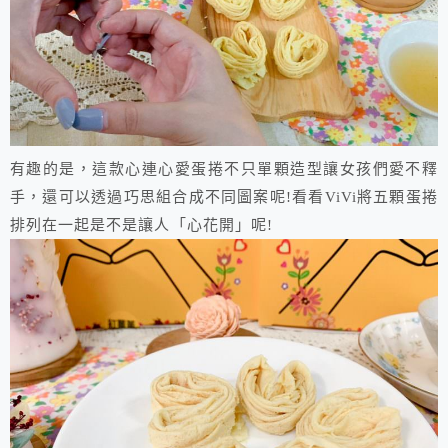
有趣的是，這款心連心愛蛋捲不只單顆造型讓女孩們愛不釋
手，還可以透過巧思組合成不同圖案呢!看看ViVi將五顆蛋捲
排列在一起是不是讓人「心花開」呢!