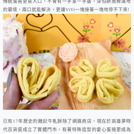
傳統蛋捲更易入口，不會有一手拿一手盛，深怕餅屑掉滿地
的窘境，兩口就能解決，更讓ViVi一塊接著一塊地停不下來!
已有17年歷史的魏記牛軋餅除了網路商店，現在於高雄夢時
代百貨還成立了實體門市，有著特殊造型的愛心蛋捲更成為