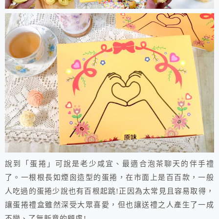
說到「蛋捲」可說是老少咸宜、最適合泡茶聊天的伴手禮
了。一根根長如煙囪造型的蛋捲，在市面上是百百款，一般
人吃過的蛋捲少說也有百根起跳!正因為太常見且容易取得，
讓蛋捲禮盒雖然深受大眾喜愛，但也讓送禮之人產生了一成
不變、了無新意的顧慮!