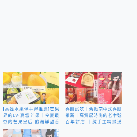
[高雄水果伴手禮推薦]芒果
喜餅試吃｜舊振南中式喜餅
界的LV-夏雪芒果｜今夏最
推薦｜高質感時尚的老字號
夯的芒果皇后 飽滿鮮甜香
百年餅店 ｜純手工精緻漢
氣濃郁 ｜游游農產 精品水
餅不甜不膩口口驚艷
果禮盒