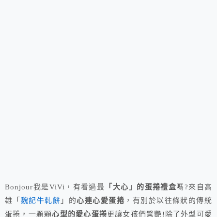
Bonjour我是ViVi，有看過最
「大心」的蛋捲禮盒
嗎?來自高
雄「
魏記牛軋餅
」的
心連心愛蛋捲
，有別於以往條狀的傳統
蛋捲，一顆顆
心型的愛心蛋捲
更讓女孩們驚艷!除了外型可愛