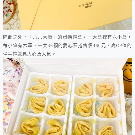
除此之外，「六六大順」的蛋捲禮盒，一大盒裡有六小盒，
每小盒有六顆，一共36顆的愛心蛋捲售價360元，高CP值的
伴手禮兼具大心及大氣。