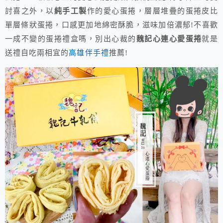
討喜之外，以
純手工製
作的愛心蛋捲，層層堆疊的蛋捲皮比
單層條狀蛋捲，口感更加地綿密酥脆，滋味加倍濃郁!不喜歡
一成不變的蛋捲禮盒嗎，別出心裁的
魏記心連心愛蛋捲
就是
送禮自吃兩相宜的
高雄伴手禮
推薦!