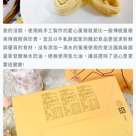
是的沒錯，使用純手工製作的愛心蛋捲就是比一般傳統蛋捲
來得搞剛與珍貴。並且以牛軋餅起家的魏記食品更追求新鮮
與優質的食材，沒有添加一滴水的蛋捲使用的是法國高級諾
曼第發酵無水奶油，絕無使用氫化油，讓送禮除了送心意更
要送健康!