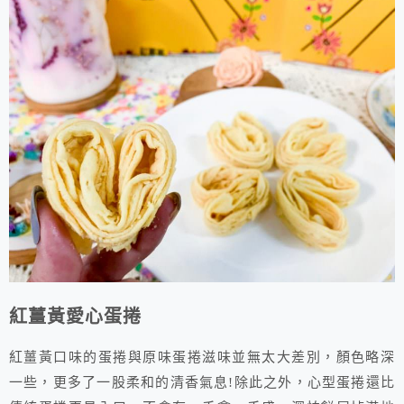
紅薑黃愛心蛋捲
紅薑黃口味的蛋捲與原味蛋捲滋味並無太大差別，顏色略深
一些，更多了一股柔和的清香氣息!除此之外，心型蛋捲還比