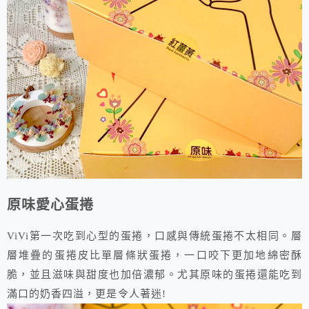
原味愛心蛋捲
ViVi第一次吃到心型的蛋捲，口感與傳統蛋捲不太相同。層
層堆疊的蛋捲皮比單層條狀蛋捲，一口咬下更加地綿密酥
脆，並且滋味與甜度也加倍濃郁。尤其原味的蛋捲還能吃到
滿口的奶香四溢，更是令人著迷!