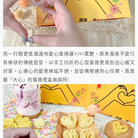
而一打開更是滿滿地愛心蛋捲讓ViVi驚艷，原來蛋捲不是只
有條狀的傳統造型，以手工凹折的心型蛋捲更是別出心裁又
討喜。心連心的愛意綿延不絕，並從嘴裡連到心坎裡，真是
最「大心」的蛋捲禮盒無誤阿!