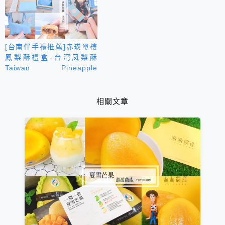
[台南伴手禮推薦]赤崁璽樓
鳳梨酥禮盒-台湾凤梨酥
Taiwan Pineapple
Shortcake｜純正土鳳梨
+皮薄餡多+鬆軟不乾硬｜為
長輩量身打造的孝親鳳梨酥
相關文章