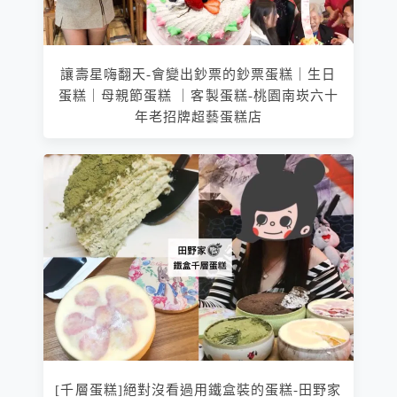
讓壽星嗨翻天-會變出鈔票的鈔票蛋糕｜生日
蛋糕｜母親節蛋糕 ｜客製蛋糕-桃園南崁六十
年老招牌超藝蛋糕店
[千層蛋糕]絕對沒看過用鐵盒裝的蛋糕-田野家