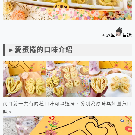
▲
返回
目錄
►愛蛋捲的口味介紹
而目前一共有兩種口味可以選擇，分別為原味與紅薑黃口
味。