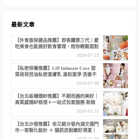
最新文章
【外食族保健品推薦】即客纖第三代｜愛
吃美食也能做好飲食管理，陪你輕鬆面對
聚餐日常！
2026-07-22
【私密保養推薦】LIP Intimate Care 甜
菜荷荷芭油私密潔膚乳 溫和潔淨 洗後不
乾澀 不起泡反而更舒服！
2026-07-08
【台北板橋婚紗推薦】不期而遇的美好｜
高質感婚紗租借＋一站式包套服務 新娘
備婚省心首選！
2026-01-31
【台北沙發推薦】坐又銘沙發內湖文德門
市－客製化設計 ＋ 貓抓皮耐磨好清潔｜
直營直銷、價格透明 高CP值打造夢想