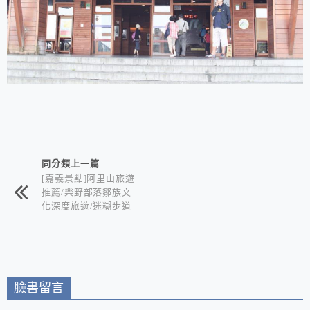
相連文章
同分類上一篇
[嘉義景點]阿里山旅遊
推薦/樂野部落鄒族文
化深度旅遊/迷糊步道
竹林秘境+水山巨木奇
幻森林+世界冠軍鄒築
園咖啡+DIY體驗金皮
雕工作室+逐鹿部落藝
術社區
臉書留言