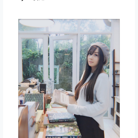
E
R
N
A
T
I
V
E
: