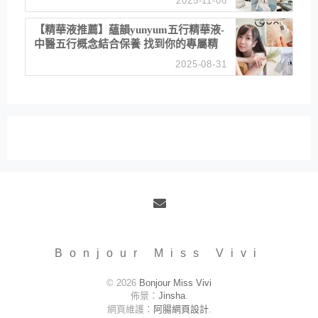
2025-11-08
居家風格
【精華液推薦】蘊韻yunyum五行精華液-
中醫五行概念結合保養 找到你的專屬精
華！ 水㊀土㊀就選「潤・賦精華」維持
2025-08-31
肌膚剛剛好的平衡
Email
Bonjour Miss Vivi
© 2026
Bonjour Miss Vivi
佈景：
Jinsha
.
網頁維護：
阿腸網頁設計
.