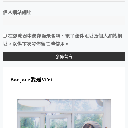
個人網站網址
在
瀏覽器
中儲存顯示名稱、電子郵件地址及個人網站網
址，以供下次發佈留言時使用。
A
L
T
Bonjour我是ViVi
E
R
N
A
T
I
V