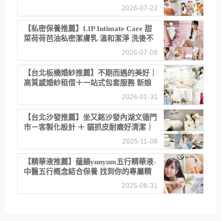
聚餐日常！
2026-07-22
【私密保養推薦】LIP Intimate Care 甜
菜荷荷芭油私密潔膚乳 溫和潔淨 洗後不
乾澀 不起泡反而更舒服！
2026-07-08
【台北板橋婚紗推薦】不期而遇的美好｜
高質感婚紗租借＋一站式包套服務 新娘
備婚省心首選！
2026-01-31
【台北沙發推薦】坐又銘沙發內湖文德門
市－客製化設計 ＋ 貓抓皮耐磨好清潔｜
直營直銷、價格透明 高CP值打造夢想
2025-11-08
居家風格
【精華液推薦】蘊韻yunyum五行精華液-
中醫五行概念結合保養 找到你的專屬精
華！ 水㊀土㊀就選「潤・賦精華」維持
2025-08-31
肌膚剛剛好的平衡