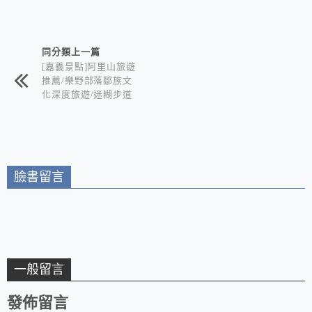
相連文章
同分類上一篇
[嘉義景點]阿里山旅遊
推薦/樂野部落鄒族文
化深度旅遊/迷糊步道
竹林秘境+水山巨木奇
幻森林+世界冠軍鄒築
園咖啡+DIY體驗金皮
雕工作室+逐鹿部落藝
術社區
臉書留言
一般留言
發佈留言