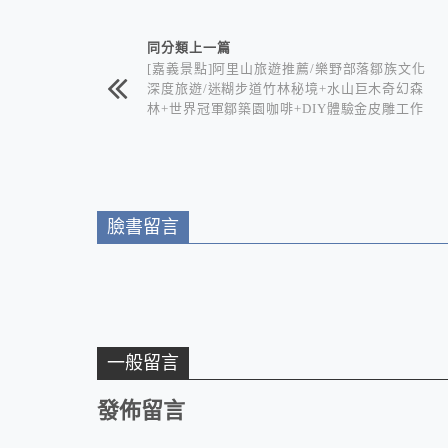
相連文章
同分類上一篇
[嘉義景點]阿里山旅遊推薦/樂野部落鄒族文化
深度旅遊/迷糊步道竹林秘境+水山巨木奇幻森
林+世界冠軍鄒築園咖啡+DIY體驗金皮雕工作
室+逐鹿部落藝術社區
臉書留言
一般留言
發佈留言