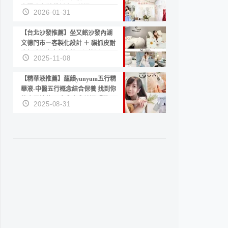
套服務 新娘備婚省心首選！
2026-01-31
【台北沙發推薦】坐又銘沙發內湖
文德門市－客製化設計 ＋ 貓抓皮耐
磨好清潔｜直營直銷、價格透明
2025-11-08
高CP值打造夢想居家風格
【精華液推薦】蘊韻yunyum五行精
華液-中醫五行概念結合保養 找到你
的專屬精華！ 水㊀土㊀就選「潤・
2025-08-31
賦精華」維持肌膚剛剛好的平衡