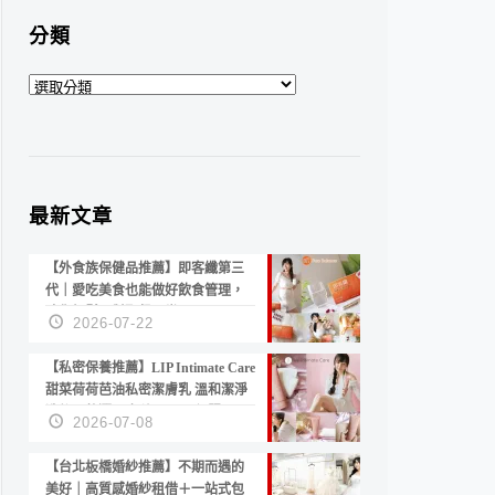
分類
分
類
最新文章
【外食族保健品推薦】即客纖第三
代｜愛吃美食也能做好飲食管理，
陪你輕鬆面對聚餐日常！
2026-07-22
【私密保養推薦】LIP Intimate Care
甜菜荷荷芭油私密潔膚乳 溫和潔淨
洗後不乾澀 不起泡反而更舒服！
2026-07-08
【台北板橋婚紗推薦】不期而遇的
美好｜高質感婚紗租借＋一站式包