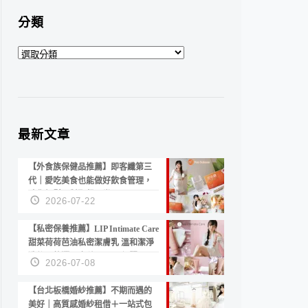
分類
分
類
最新文章
【外食族保健品推薦】即客纖第三
代｜愛吃美食也能做好飲食管理，
陪你輕鬆面對聚餐日常！
2026-07-22
【私密保養推薦】LIP Intimate Care
甜菜荷荷芭油私密潔膚乳 溫和潔淨
洗後不乾澀 不起泡反而更舒服！
2026-07-08
【台北板橋婚紗推薦】不期而遇的
美好｜高質感婚紗租借＋一站式包