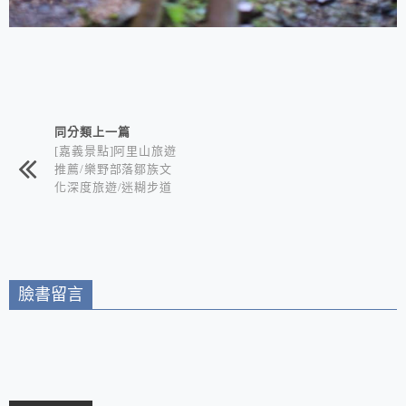
相連文章
同分類上一篇
[嘉義景點]阿里山旅遊
推薦/樂野部落鄒族文
化深度旅遊/迷糊步道
竹林秘境+水山巨木奇
幻森林+世界冠軍鄒築
園咖啡+DIY體驗金皮
雕工作室+逐鹿部落藝
術社區
臉書留言