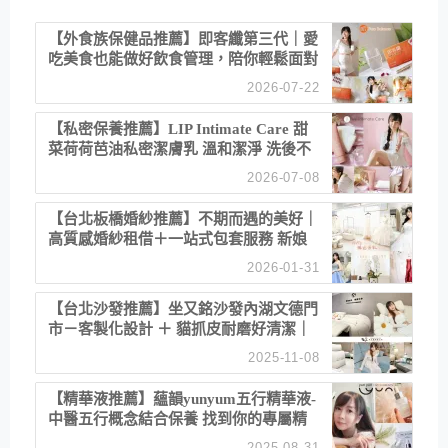
【外食族保健品推薦】即客纖第三代｜愛
吃美食也能做好飲食管理，陪你輕鬆面對
聚餐日常！
2026-07-22
【私密保養推薦】LIP Intimate Care 甜
菜荷荷芭油私密潔膚乳 溫和潔淨 洗後不
乾澀 不起泡反而更舒服！
2026-07-08
【台北板橋婚紗推薦】不期而遇的美好｜
高質感婚紗租借＋一站式包套服務 新娘
備婚省心首選！
2026-01-31
【台北沙發推薦】坐又銘沙發內湖文德門
市－客製化設計 ＋ 貓抓皮耐磨好清潔｜
直營直銷、價格透明 高CP值打造夢想
2025-11-08
居家風格
【精華液推薦】蘊韻yunyum五行精華液-
中醫五行概念結合保養 找到你的專屬精
華！ 水㊀土㊀就選「潤・賦精華」維持
2025-08-31