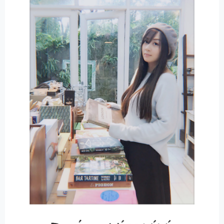
T
I
V
E
: