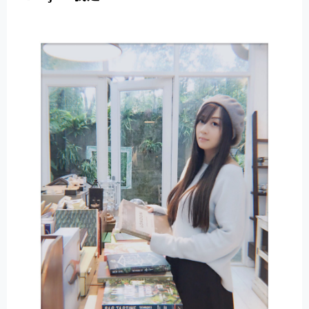
E
R
N
A
T
I
V
E
: