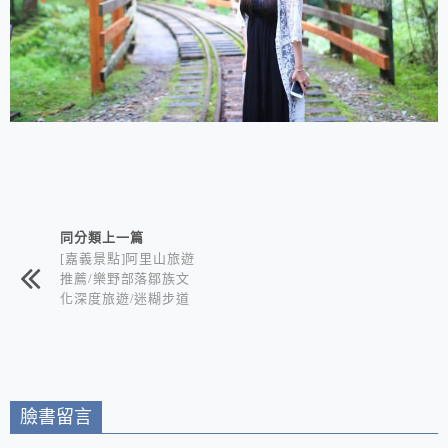
相連文章
同分類上一篇
[嘉義景點]阿里山旅遊
推薦/樂野部落鄒族文
化深度旅遊/迷糊步道
竹林秘境+水山巨木奇
幻森林+世界冠軍鄒築
園咖啡+DIY體驗金皮
雕工作室+逐鹿部落藝
術社區
臉書留言