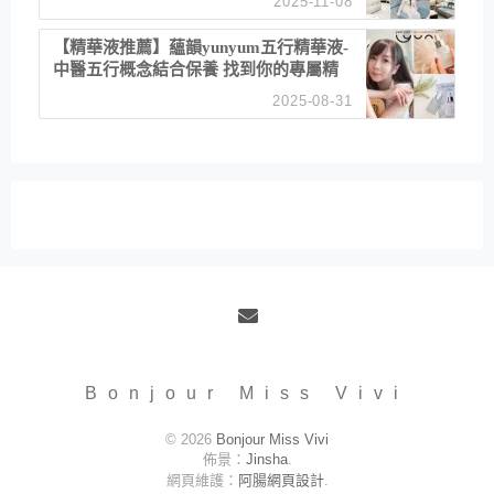
2025-11-08
居家風格
【精華液推薦】蘊韻yunyum五行精華液-
中醫五行概念結合保養 找到你的專屬精
華！ 水㊀土㊀就選「潤・賦精華」維持
2025-08-31
肌膚剛剛好的平衡
Email
Bonjour Miss Vivi
© 2026
Bonjour Miss Vivi
佈景：
Jinsha
.
網頁維護：
阿腸網頁設計
.