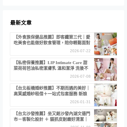
最新文章
【外食族保健品推薦】即客纖第三代｜愛
吃美食也能做好飲食管理，陪你輕鬆面對
聚餐日常！
2026-07-22
【私密保養推薦】LIP Intimate Care 甜
菜荷荷芭油私密潔膚乳 溫和潔淨 洗後不
乾澀 不起泡反而更舒服！
2026-07-08
【台北板橋婚紗推薦】不期而遇的美好｜
高質感婚紗租借＋一站式包套服務 新娘
備婚省心首選！
2026-01-31
【台北沙發推薦】坐又銘沙發內湖文德門
市－客製化設計 ＋ 貓抓皮耐磨好清潔｜
直營直銷、價格透明 高CP值打造夢想