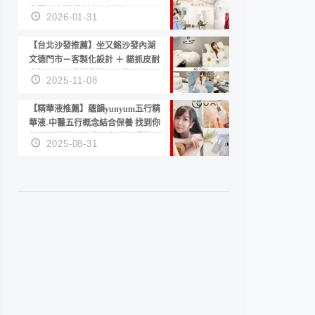
套服務 新娘備婚省心首選！
2026-01-31
【台北沙發推薦】坐又銘沙發內湖
文德門市－客製化設計 ＋ 貓抓皮耐
磨好清潔｜直營直銷、價格透明
2025-11-08
高CP值打造夢想居家風格
【精華液推薦】蘊韻yunyum五行精
華液-中醫五行概念結合保養 找到你
的專屬精華！ 水㊀土㊀就選「潤・
2025-08-31
賦精華」維持肌膚剛剛好的平衡