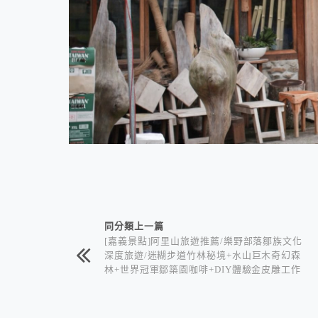
相連文章
同分類上一篇
[嘉義景點]阿里山旅遊推薦/樂野部落鄒族文化
深度旅遊/迷糊步道竹林秘境+水山巨木奇幻森
林+世界冠軍鄒築園咖啡+DIY體驗金皮雕工作
室+逐鹿部落藝術社區