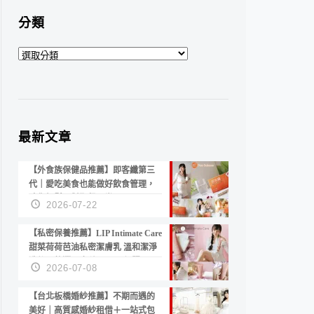
分類
分
類
最新文章
【外食族保健品推薦】即客纖第三
代｜愛吃美食也能做好飲食管理，
陪你輕鬆面對聚餐日常！
2026-07-22
【私密保養推薦】LIP Intimate Care
甜菜荷荷芭油私密潔膚乳 溫和潔淨
洗後不乾澀 不起泡反而更舒服！
2026-07-08
【台北板橋婚紗推薦】不期而遇的
美好｜高質感婚紗租借＋一站式包