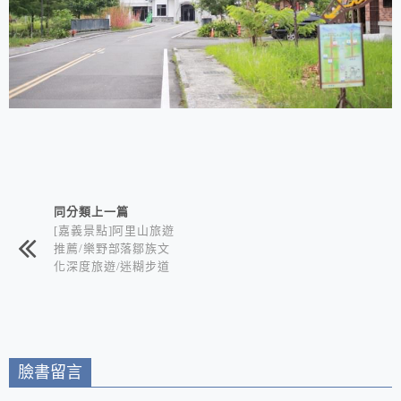
相連文章
同分類上一篇
[嘉義景點]阿里山旅遊
推薦/樂野部落鄒族文
化深度旅遊/迷糊步道
竹林秘境+水山巨木奇
幻森林+世界冠軍鄒築
園咖啡+DIY體驗金皮
雕工作室+逐鹿部落藝
術社區
臉書留言