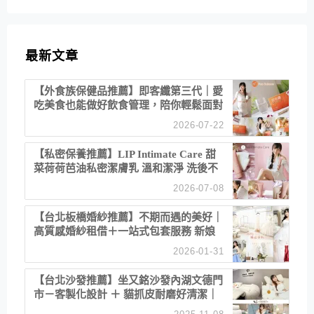
最新文章
【外食族保健品推薦】即客纖第三代｜愛
吃美食也能做好飲食管理，陪你輕鬆面對
聚餐日常！
2026-07-22
【私密保養推薦】LIP Intimate Care 甜
菜荷荷芭油私密潔膚乳 溫和潔淨 洗後不
乾澀 不起泡反而更舒服！
2026-07-08
【台北板橋婚紗推薦】不期而遇的美好｜
高質感婚紗租借＋一站式包套服務 新娘
備婚省心首選！
2026-01-31
【台北沙發推薦】坐又銘沙發內湖文德門
市－客製化設計 ＋ 貓抓皮耐磨好清潔｜
直營直銷、價格透明 高CP值打造夢想