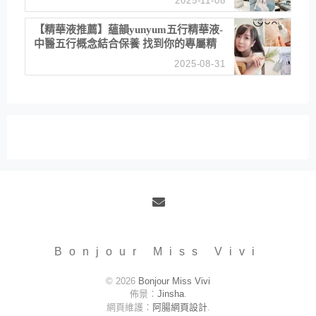
2025-11-08
居家風格
【精華液推薦】蘊韻yunyum五行精華液-
中醫五行概念結合保養 找到你的專屬精
華！ 水㊀土㊀就選「潤・賦精華」維持
2025-08-31
肌膚剛剛好的平衡
Email
Bonjour Miss Vivi
© 2026
Bonjour Miss Vivi
佈景：
Jinsha
.
網頁維護：
阿腸網頁設計
.