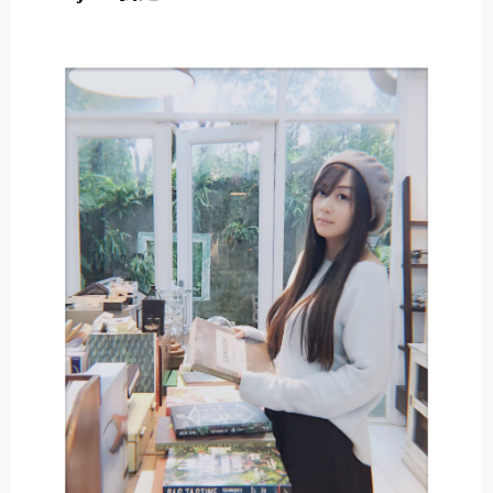
E
R
N
A
T
I
V
E
: