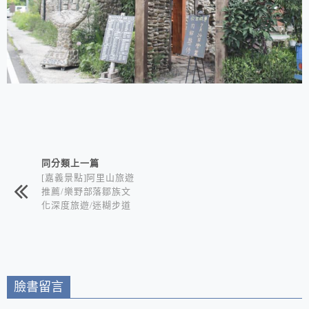
相連文章
同分類上一篇
[嘉義景點]阿里山旅遊
推薦/樂野部落鄒族文
化深度旅遊/迷糊步道
竹林秘境+水山巨木奇
幻森林+世界冠軍鄒築
園咖啡+DIY體驗金皮
雕工作室+逐鹿部落藝
術社區
臉書留言