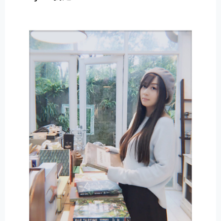
E
R
N
A
T
I
V
E
: