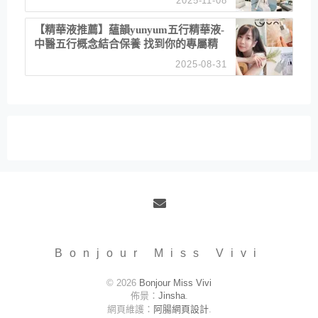
2025-11-08
居家風格
【精華液推薦】蘊韻yunyum五行精華液-
中醫五行概念結合保養 找到你的專屬精
華！ 水㊀土㊀就選「潤・賦精華」維持
2025-08-31
肌膚剛剛好的平衡
Email
Bonjour Miss Vivi
© 2026
Bonjour Miss Vivi
佈景：
Jinsha
.
網頁維護：
阿腸網頁設計
.