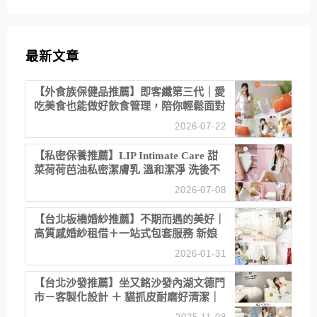
最新文章
【外食族保健品推薦】即客纖第三代｜愛
吃美食也能做好飲食管理，陪你輕鬆面對
聚餐日常！
2026-07-22
【私密保養推薦】LIP Intimate Care 甜
菜荷荷芭油私密潔膚乳 溫和潔淨 洗後不
乾澀 不起泡反而更舒服！
2026-07-08
【台北板橋婚紗推薦】不期而遇的美好｜
高質感婚紗租借＋一站式包套服務 新娘
備婚省心首選！
2026-01-31
【台北沙發推薦】坐又銘沙發內湖文德門
市－客製化設計 ＋ 貓抓皮耐磨好清潔｜
直營直銷、價格透明 高CP值打造夢想