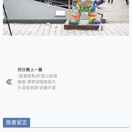
相連文章
同分類上一篇
[嘉義景點]阿里山旅遊
推薦/樂野部落鄒族文
化深度旅遊/迷糊步道
竹林秘境+水山巨木奇
幻森林+世界冠軍鄒築
園咖啡+DIY體驗金皮
雕工作室+逐鹿部落藝
術社區
臉書留言