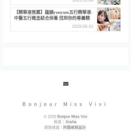
2025-11-08
居家風格
【精華液推薦】蘊韻yunyum五行精華液-
中醫五行概念結合保養 找到你的專屬精
華！ 水㊀土㊀就選「潤・賦精華」維持
2025-08-31
肌膚剛剛好的平衡
Email
Bonjour Miss Vivi
© 2026
Bonjour Miss Vivi
佈景：
Jinsha
.
網頁維護：
阿腸網頁設計
.