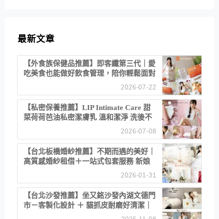
最新文章
【外食族保健品推薦】即客纖第三代｜愛
吃美食也能做好飲食管理，陪你輕鬆面對
聚餐日常！
2026-07-22
【私密保養推薦】LIP Intimate Care 甜
菜荷荷芭油私密潔膚乳 溫和潔淨 洗後不
乾澀 不起泡反而更舒服！
2026-07-08
【台北板橋婚紗推薦】不期而遇的美好｜
高質感婚紗租借＋一站式包套服務 新娘
備婚省心首選！
2026-01-31
【台北沙發推薦】坐又銘沙發內湖文德門
市－客製化設計 ＋ 貓抓皮耐磨好清潔｜
直營直銷、價格透明 高CP值打造夢想