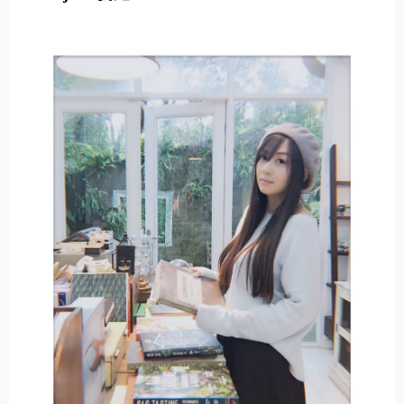
E
R
N
A
T
I
V
E
: