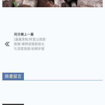
相連文章
同分類上一篇
[嘉義景點]阿里山旅遊
推薦/樂野部落鄒族文
化深度旅遊/迷糊步道
竹林秘境+水山巨木奇
幻森林+世界冠軍鄒築
園咖啡+DIY體驗金皮
雕工作室+逐鹿部落藝
術社區
臉書留言