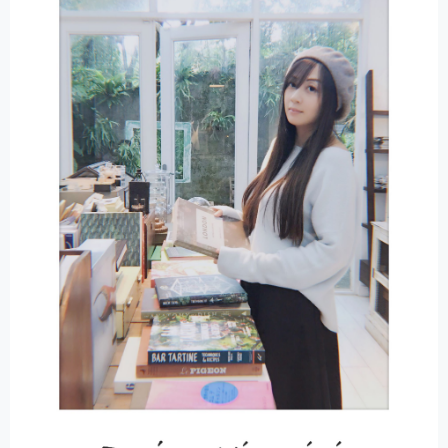
T
I
V
E
: