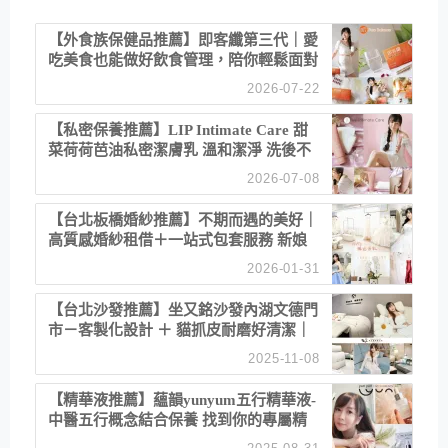
【外食族保健品推薦】即客纖第三代｜愛
吃美食也能做好飲食管理，陪你輕鬆面對
聚餐日常！
2026-07-22
【私密保養推薦】LIP Intimate Care 甜
菜荷荷芭油私密潔膚乳 溫和潔淨 洗後不
乾澀 不起泡反而更舒服！
2026-07-08
【台北板橋婚紗推薦】不期而遇的美好｜
高質感婚紗租借＋一站式包套服務 新娘
備婚省心首選！
2026-01-31
【台北沙發推薦】坐又銘沙發內湖文德門
市－客製化設計 ＋ 貓抓皮耐磨好清潔｜
直營直銷、價格透明 高CP值打造夢想
2025-11-08
居家風格
【精華液推薦】蘊韻yunyum五行精華液-
中醫五行概念結合保養 找到你的專屬精
華！ 水㊀土㊀就選「潤・賦精華」維持