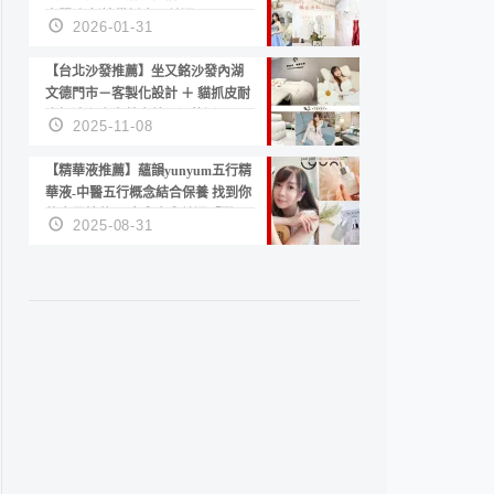
套服務 新娘備婚省心首選！
2026-01-31
【台北沙發推薦】坐又銘沙發內湖
文德門市－客製化設計 ＋ 貓抓皮耐
磨好清潔｜直營直銷、價格透明
2025-11-08
高CP值打造夢想居家風格
【精華液推薦】蘊韻yunyum五行精
華液-中醫五行概念結合保養 找到你
的專屬精華！ 水㊀土㊀就選「潤・
2025-08-31
賦精華」維持肌膚剛剛好的平衡