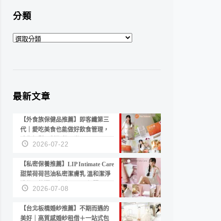
分類
分
類
最新文章
【外食族保健品推薦】即客纖第三
代｜愛吃美食也能做好飲食管理，
陪你輕鬆面對聚餐日常！
2026-07-22
【私密保養推薦】LIP Intimate Care
甜菜荷荷芭油私密潔膚乳 溫和潔淨
洗後不乾澀 不起泡反而更舒服！
2026-07-08
【台北板橋婚紗推薦】不期而遇的
美好｜高質感婚紗租借＋一站式包