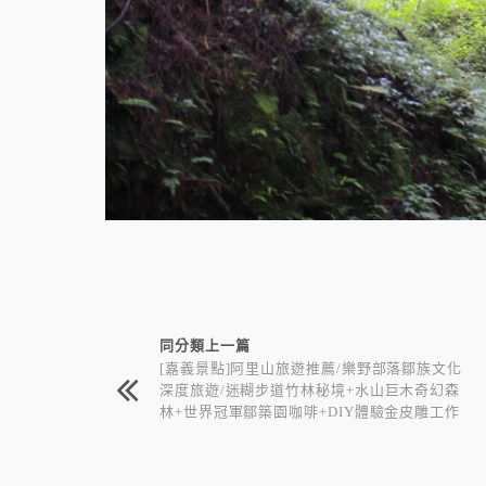
相連文章
同分類上一篇
[嘉義景點]阿里山旅遊推薦/樂野部落鄒族文化
深度旅遊/迷糊步道竹林秘境+水山巨木奇幻森
林+世界冠軍鄒築園咖啡+DIY體驗金皮雕工作
室+逐鹿部落藝術社區