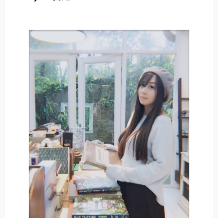
E
R
N
A
T
I
V
E
: