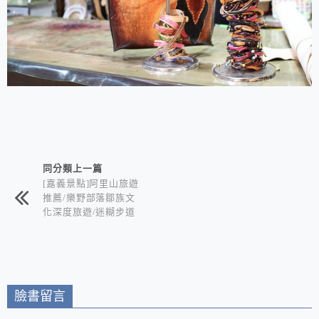
相連文章
同分類上一篇
[嘉義景點]阿里山旅遊
推薦/樂野部落鄒族文
化深度旅遊/迷糊步道
竹林秘境+水山巨木奇
幻森林+世界冠軍鄒築
園咖啡+DIY體驗金皮
雕工作室+逐鹿部落藝
術社區
臉書留言