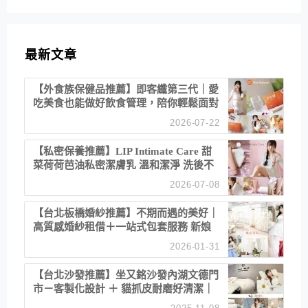
最新文章
【外食族保健品推薦】即客纖第三代｜愛
吃美食也能做好飲食管理，陪你輕鬆面對
聚餐日常！
2026-07-22
【私密保養推薦】LIP Intimate Care 甜
菜荷荷芭油私密潔膚乳 溫和潔淨 洗後不
乾澀 不起泡反而更舒服！
2026-07-08
【台北板橋婚紗推薦】不期而遇的美好｜
高質感婚紗租借＋一站式包套服務 新娘
備婚省心首選！
2026-01-31
【台北沙發推薦】坐又銘沙發內湖文德門
市－客製化設計 ＋ 貓抓皮耐磨好清潔｜
直營直銷、價格透明 高CP值打造夢想