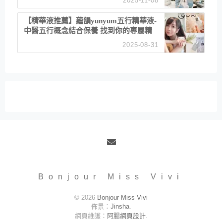
2025-11-08
居家風格
【精華液推薦】蘊韻yunyum五行精華液-
中醫五行概念結合保養 找到你的專屬精
華！ 水㊀土㊀就選「潤・賦精華」維持
2025-08-31
肌膚剛剛好的平衡
Email
Bonjour Miss Vivi
© 2026
Bonjour Miss Vivi
佈景：
Jinsha
.
網頁維護：
阿腸網頁設計
.