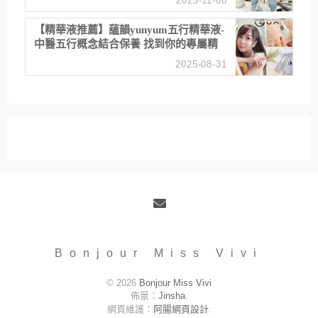
2025-11-08
居家風格
【精華液推薦】蘊韻yunyum五行精華液-
中醫五行概念結合保養 找到你的專屬精
華！ 水㊀土㊀就選「潤・賦精華」維持
2025-08-31
肌膚剛剛好的平衡
Email
Bonjour Miss Vivi
© 2026
Bonjour Miss Vivi
佈景：
Jinsha
.
網頁維護：
阿腸網頁設計
.