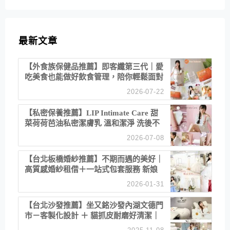
最新文章
【外食族保健品推薦】即客纖第三代｜愛
吃美食也能做好飲食管理，陪你輕鬆面對
聚餐日常！
2026-07-22
【私密保養推薦】LIP Intimate Care 甜
菜荷荷芭油私密潔膚乳 溫和潔淨 洗後不
乾澀 不起泡反而更舒服！
2026-07-08
【台北板橋婚紗推薦】不期而遇的美好｜
高質感婚紗租借＋一站式包套服務 新娘
備婚省心首選！
2026-01-31
【台北沙發推薦】坐又銘沙發內湖文德門
市－客製化設計 ＋ 貓抓皮耐磨好清潔｜
直營直銷、價格透明 高CP值打造夢想