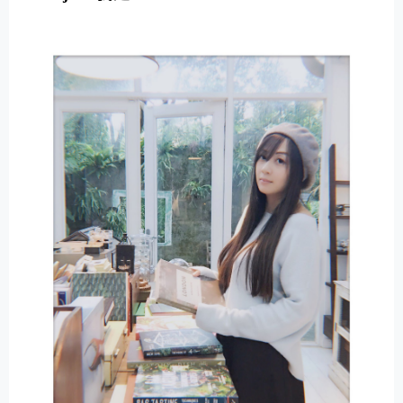
E
R
N
A
T
I
V
E
: