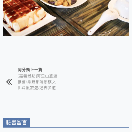
相連文章
同分類上一篇
[嘉義景點]阿里山旅遊
推薦/樂野部落鄒族文
化深度旅遊/迷糊步道
竹林秘境+水山巨木奇
幻森林+世界冠軍鄒築
園咖啡+DIY體驗金皮
雕工作室+逐鹿部落藝
術社區
臉書留言