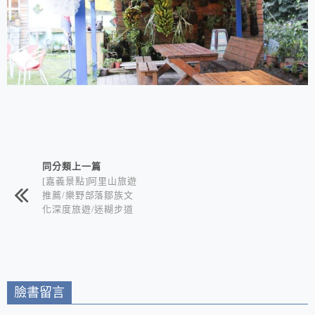
相連文章
同分類上一篇
[嘉義景點]阿里山旅遊
推薦/樂野部落鄒族文
化深度旅遊/迷糊步道
竹林秘境+水山巨木奇
幻森林+世界冠軍鄒築
園咖啡+DIY體驗金皮
雕工作室+逐鹿部落藝
術社區
臉書留言