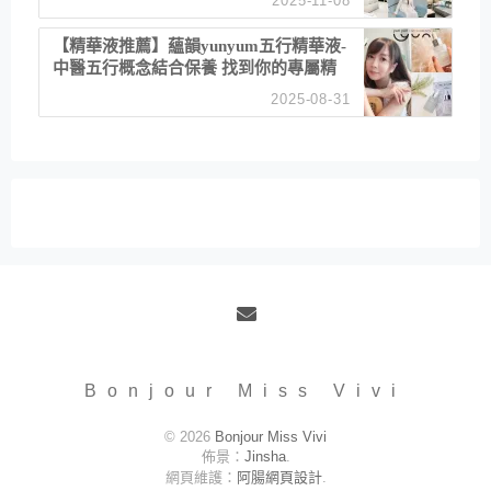
2025-11-08
居家風格
【精華液推薦】蘊韻yunyum五行精華液-
中醫五行概念結合保養 找到你的專屬精
華！ 水㊀土㊀就選「潤・賦精華」維持
2025-08-31
肌膚剛剛好的平衡
Email
Bonjour Miss Vivi
© 2026
Bonjour Miss Vivi
佈景：
Jinsha
.
網頁維護：
阿腸網頁設計
.