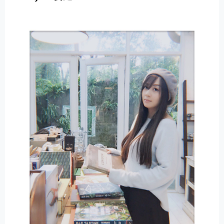
E
R
N
A
T
I
V
E
: