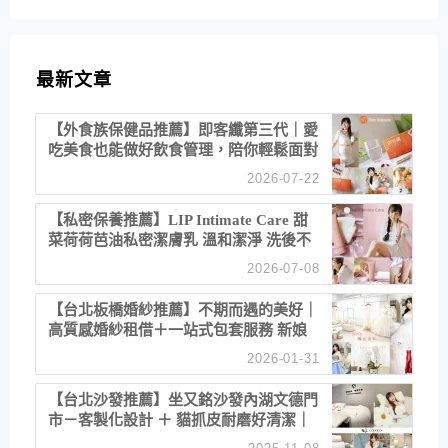
最新文章
【外食族保健品推薦】即客纖第三代｜愛
吃美食也能做好飲食管理，陪你輕鬆面對
聚餐日常！
2026-07-22
【私密保養推薦】LIP Intimate Care 甜
菜荷荷芭油私密潔膚乳 溫和潔淨 洗後不
乾澀 不起泡反而更舒服！
2026-07-08
【台北板橋婚紗推薦】不期而遇的美好｜
高質感婚紗租借＋一站式包套服務 新娘
備婚省心首選！
2026-01-31
【台北沙發推薦】坐又銘沙發內湖文德門
市－客製化設計 ＋ 貓抓皮耐磨好清潔｜
直營直銷、價格透明 高CP值打造夢想