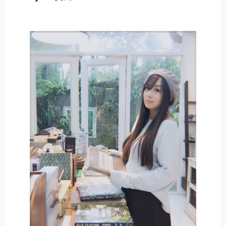
E
R
N
A
T
I
V
E
: