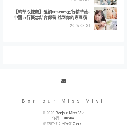
2025-11-08
居家風格
【精華液推薦】蘊韻yunyum五行精華液-
中醫五行概念結合保養 找到你的專屬精
華！ 水㊀土㊀就選「潤・賦精華」維持
2025-08-31
肌膚剛剛好的平衡
Email
Bonjour Miss Vivi
© 2026
Bonjour Miss Vivi
佈景：
Jinsha
.
網頁維護：
阿腸網頁設計
.