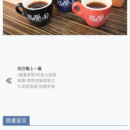
相連文章
同分類上一篇
[嘉義景點]阿里山旅遊
推薦/樂野部落鄒族文
化深度旅遊/迷糊步道
竹林秘境+水山巨木奇
幻森林+世界冠軍鄒築
園咖啡+DIY體驗金皮
雕工作室+逐鹿部落藝
術社區
臉書留言