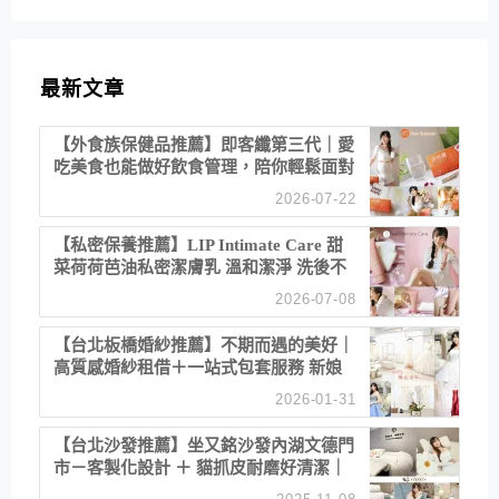
最新文章
【外食族保健品推薦】即客纖第三代｜愛
吃美食也能做好飲食管理，陪你輕鬆面對
聚餐日常！
2026-07-22
【私密保養推薦】LIP Intimate Care 甜
菜荷荷芭油私密潔膚乳 溫和潔淨 洗後不
乾澀 不起泡反而更舒服！
2026-07-08
【台北板橋婚紗推薦】不期而遇的美好｜
高質感婚紗租借＋一站式包套服務 新娘
備婚省心首選！
2026-01-31
【台北沙發推薦】坐又銘沙發內湖文德門
市－客製化設計 ＋ 貓抓皮耐磨好清潔｜
直營直銷、價格透明 高CP值打造夢想