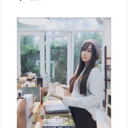
E
R
N
A
T
I
V
E
: