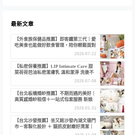
最新文章
【外食族保健品推薦】即客纖第三代｜愛
吃美食也能做好飲食管理，陪你輕鬆面對
聚餐日常！
2026-07-22
【私密保養推薦】LIP Intimate Care 甜
菜荷荷芭油私密潔膚乳 溫和潔淨 洗後不
乾澀 不起泡反而更舒服！
2026-07-08
【台北板橋婚紗推薦】不期而遇的美好｜
高質感婚紗租借＋一站式包套服務 新娘
備婚省心首選！
2026-01-31
【台北沙發推薦】坐又銘沙發內湖文德門
市－客製化設計 ＋ 貓抓皮耐磨好清潔｜
直營直銷、價格透明 高CP值打造夢想