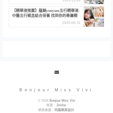
2025-11-08
居家風格
【精華液推薦】蘊韻yunyum五行精華液-
中醫五行概念結合保養 找到你的專屬精
華！ 水㊀土㊀就選「潤・賦精華」維持
2025-08-31
肌膚剛剛好的平衡
Email
Bonjour Miss Vivi
© 2026
Bonjour Miss Vivi
佈景：
Jinsha
.
網頁維護：
阿腸網頁設計
.