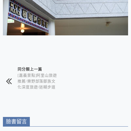
相連文章
同分類上一篇
[嘉義景點]阿里山旅遊
推薦/樂野部落鄒族文
化深度旅遊/迷糊步道
竹林秘境+水山巨木奇
幻森林+世界冠軍鄒築
園咖啡+DIY體驗金皮
雕工作室+逐鹿部落藝
術社區
臉書留言