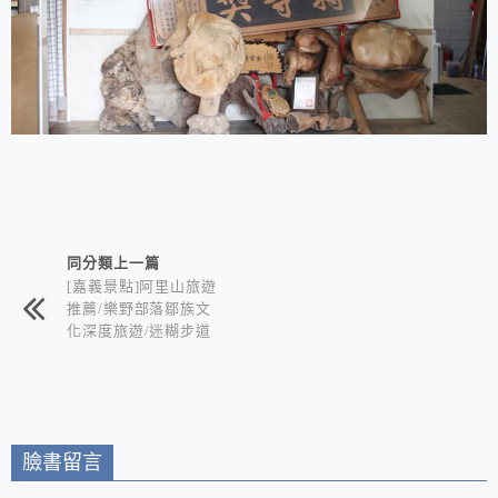
相連文章
同分類上一篇
[嘉義景點]阿里山旅遊
推薦/樂野部落鄒族文
化深度旅遊/迷糊步道
竹林秘境+水山巨木奇
幻森林+世界冠軍鄒築
園咖啡+DIY體驗金皮
雕工作室+逐鹿部落藝
術社區
臉書留言