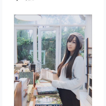
E
R
N
A
T
I
V
E
: