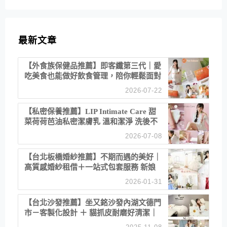
最新文章
【外食族保健品推薦】即客纖第三代｜愛
吃美食也能做好飲食管理，陪你輕鬆面對
聚餐日常！
2026-07-22
【私密保養推薦】LIP Intimate Care 甜
菜荷荷芭油私密潔膚乳 溫和潔淨 洗後不
乾澀 不起泡反而更舒服！
2026-07-08
【台北板橋婚紗推薦】不期而遇的美好｜
高質感婚紗租借＋一站式包套服務 新娘
備婚省心首選！
2026-01-31
【台北沙發推薦】坐又銘沙發內湖文德門
市－客製化設計 ＋ 貓抓皮耐磨好清潔｜
直營直銷、價格透明 高CP值打造夢想