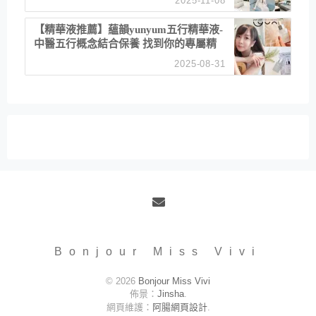
2025-11-08
居家風格
【精華液推薦】蘊韻yunyum五行精華液-
中醫五行概念結合保養 找到你的專屬精
華！ 水㊀土㊀就選「潤・賦精華」維持
2025-08-31
肌膚剛剛好的平衡
Email
Bonjour Miss Vivi
© 2026
Bonjour Miss Vivi
佈景：
Jinsha
.
網頁維護：
阿腸網頁設計
.