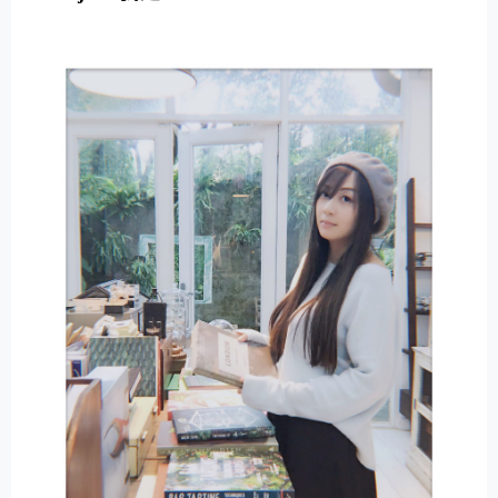
E
R
N
A
T
I
V
E
: