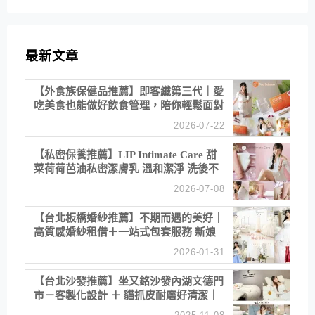
最新文章
【外食族保健品推薦】即客纖第三代｜愛
吃美食也能做好飲食管理，陪你輕鬆面對
聚餐日常！
2026-07-22
【私密保養推薦】LIP Intimate Care 甜
菜荷荷芭油私密潔膚乳 溫和潔淨 洗後不
乾澀 不起泡反而更舒服！
2026-07-08
【台北板橋婚紗推薦】不期而遇的美好｜
高質感婚紗租借＋一站式包套服務 新娘
備婚省心首選！
2026-01-31
【台北沙發推薦】坐又銘沙發內湖文德門
市－客製化設計 ＋ 貓抓皮耐磨好清潔｜
直營直銷、價格透明 高CP值打造夢想