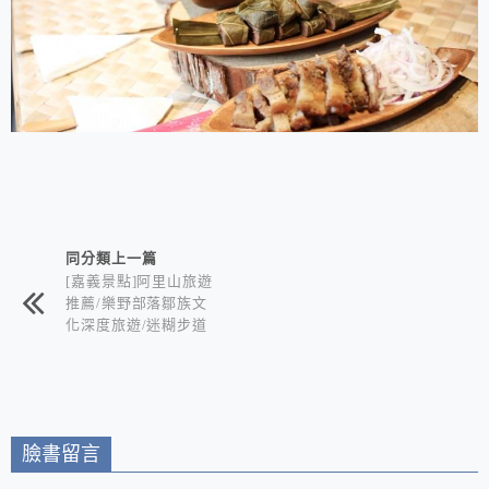
相連文章
同分類上一篇
[嘉義景點]阿里山旅遊
推薦/樂野部落鄒族文
化深度旅遊/迷糊步道
竹林秘境+水山巨木奇
幻森林+世界冠軍鄒築
園咖啡+DIY體驗金皮
雕工作室+逐鹿部落藝
術社區
臉書留言