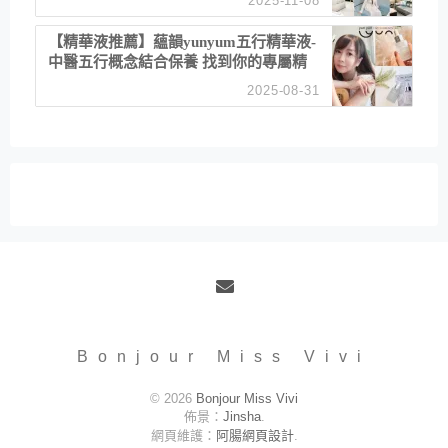
2025-11-08
居家風格
【精華液推薦】蘊韻yunyum五行精華液-
中醫五行概念結合保養 找到你的專屬精
華！ 水㊀土㊀就選「潤・賦精華」維持
2025-08-31
肌膚剛剛好的平衡
Email
Bonjour Miss Vivi
© 2026
Bonjour Miss Vivi
佈景：
Jinsha
.
網頁維護：
阿腸網頁設計
.