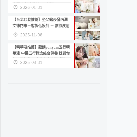
套服務 新娘備婚省心首選！
2026-01-31
【台北沙發推薦】坐又銘沙發內湖
文德門市－客製化設計 ＋ 貓抓皮耐
磨好清潔｜直營直銷、價格透明
2025-11-08
高CP值打造夢想居家風格
【精華液推薦】蘊韻yunyum五行精
華液-中醫五行概念結合保養 找到你
的專屬精華！ 水㊀土㊀就選「潤・
2025-08-31
賦精華」維持肌膚剛剛好的平衡