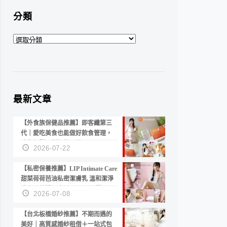
分類
分
類
最新文章
【外食族保健品推薦】即客纖第三
代｜愛吃美食也能做好飲食管理，
陪你輕鬆面對聚餐日常！
2026-07-22
【私密保養推薦】LIP Intimate Care
甜菜荷荷芭油私密潔膚乳 溫和潔淨
洗後不乾澀 不起泡反而更舒服！
2026-07-08
【台北板橋婚紗推薦】不期而遇的
美好｜高質感婚紗租借＋一站式包