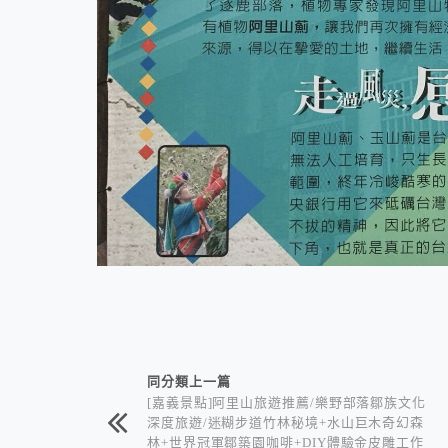
相連文章
同分類上一篇
[嘉義景點]阿里山旅遊推薦/樂野部落鄒族文化
深度旅遊/迷糊步道竹林秘境+水山巨木奇幻森
林+世界冠軍鄒築園咖啡+DIY體驗金皮雕工作