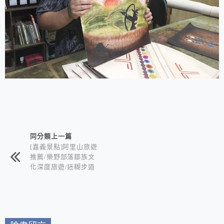
相連文章
同分類上一篇
[嘉義景點]阿里山旅遊
推薦/樂野部落鄒族文
化深度旅遊/迷糊步道
竹林秘境+水山巨木奇
幻森林+世界冠軍鄒築
園咖啡+DIY體驗金皮
雕工作室+逐鹿部落藝
術社區