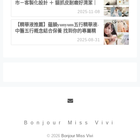
市－客製化設計 ＋ 貓抓皮耐磨好清潔｜
直營直銷、價格透明 高CP值打造夢想
2025-11-08
居家風格
【精華液推薦】蘊韻yunyum五行精華液-
中醫五行概念結合保養 找到你的專屬精
華！ 水㊀土㊀就選「潤・賦精華」維持
2025-08-31
肌膚剛剛好的平衡
Email
Bonjour Miss Vivi
© 2026
Bonjour Miss Vivi