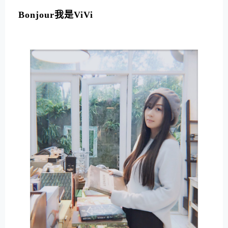
L
T
Bonjour我是ViVi
E
R
N
A
T
I
V
E
: