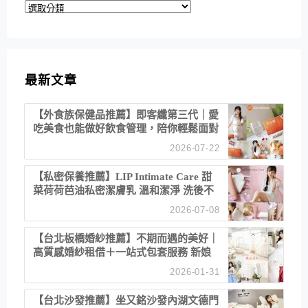
分
類
最新文章
【外食族保健品推薦】即客纖第三代｜愛
吃美食也能做好飲食管理，陪你輕鬆面對
聚餐日常！
2026-07-22
【私密保養推薦】LIP Intimate Care 甜
菜荷荷芭油私密潔膚乳 溫和潔淨 洗後不
乾澀 不起泡反而更舒服！
2026-07-08
【台北板橋婚紗推薦】不期而遇的美好｜
高質感婚紗租借＋一站式包套服務 新娘
備婚省心首選！
2026-01-31
【台北沙發推薦】坐又銘沙發內湖文德門