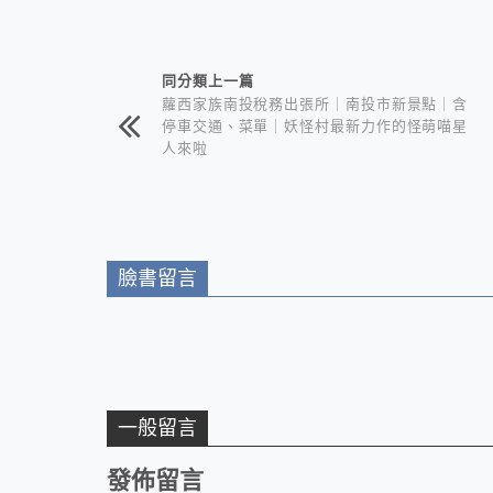
相連文章
同分類上一篇
蘿西家族南投稅務出張所｜南投市新景點｜含
停車交通、菜單｜妖怪村最新力作的怪萌喵星
人來啦
臉書留言
一般留言
發佈留言