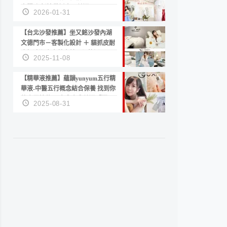
套服務 新娘備婚省心首選！
2026-01-31
【台北沙發推薦】坐又銘沙發內湖
文德門市－客製化設計 ＋ 貓抓皮耐
磨好清潔｜直營直銷、價格透明
2025-11-08
高CP值打造夢想居家風格
【精華液推薦】蘊韻yunyum五行精
華液-中醫五行概念結合保養 找到你
的專屬精華！ 水㊀土㊀就選「潤・
2025-08-31
賦精華」維持肌膚剛剛好的平衡