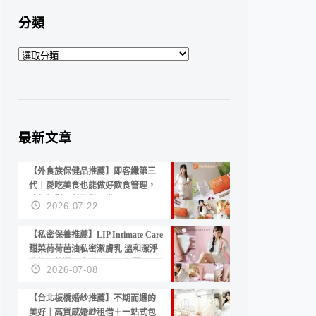
分類
分
類
最新文章
【外食族保健品推薦】即客纖第三
代｜愛吃美食也能做好飲食管理，
陪你輕鬆面對聚餐日常！
2026-07-22
【私密保養推薦】LIP Intimate Care
甜菜荷荷芭油私密潔膚乳 溫和潔淨
洗後不乾澀 不起泡反而更舒服！
2026-07-08
【台北板橋婚紗推薦】不期而遇的
美好｜高質感婚紗租借＋一站式包