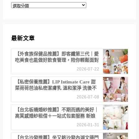
分
類
最新文章
【外食族保健品推薦】即客纖第三代｜愛
吃美食也能做好飲食管理，陪你輕鬆面對
聚餐日常！
2026-07-22
【私密保養推薦】LIP Intimate Care 甜
菜荷荷芭油私密潔膚乳 溫和潔淨 洗後不
乾澀 不起泡反而更舒服！
2026-07-08
【台北板橋婚紗推薦】不期而遇的美好｜
高質感婚紗租借＋一站式包套服務 新娘
備婚省心首選！
2026-01-31
【台北沙發推薦】坐又銘沙發內湖文德門