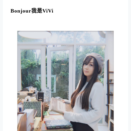
L
T
Bonjour我是ViVi
E
R
N
A
T
I
V
E
: