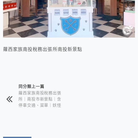
蘿西家族南投稅務出張所南投新景點
相連文章
同分類上一篇
蘿西家族南投稅務出張
所｜南投市新景點｜含
停車交通、菜單｜妖怪
村最新力作的怪萌喵星
人來啦