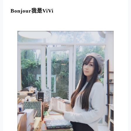
L
T
Bonjour我是ViVi
E
R
N
A
T
I
V
E
: