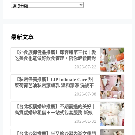
分
類
最新文章
【外食族保健品推薦】即客纖第三代｜愛
吃美食也能做好飲食管理，陪你輕鬆面對
聚餐日常！
2026-07-22
【私密保養推薦】LIP Intimate Care 甜
菜荷荷芭油私密潔膚乳 溫和潔淨 洗後不
乾澀 不起泡反而更舒服！
2026-07-08
【台北板橋婚紗推薦】不期而遇的美好｜
高質感婚紗租借＋一站式包套服務 新娘
備婚省心首選！
2026-01-31
【台北沙發推薦】坐又銘沙發內湖文德門