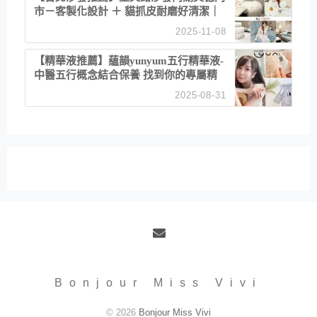
市－客製化設計 ＋ 貓抓皮耐磨好清潔｜
直營直銷、價格透明 高CP值打造夢想
2025-11-08
居家風格
【精華液推薦】蘊韻yunyum五行精華液-
中醫五行概念結合保養 找到你的專屬精
華！ 水㊀土㊀就選「潤・賦精華」維持
2025-08-31
肌膚剛剛好的平衡
Email
Bonjour Miss Vivi
© 2026
Bonjour Miss Vivi