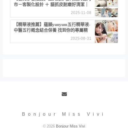
市－客製化設計 ＋ 貓抓皮耐磨好清潔｜
直營直銷、價格透明 高CP值打造夢想
2025-11-08
居家風格
【精華液推薦】蘊韻yunyum五行精華液-
中醫五行概念結合保養 找到你的專屬精
華！ 水㊀土㊀就選「潤・賦精華」維持
2025-08-31
肌膚剛剛好的平衡
Email
Bonjour Miss Vivi
© 2026
Bonjour Miss Vivi