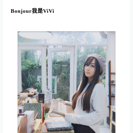
L
T
Bonjour我是ViVi
E
R
N
A
T
I
V
E
: