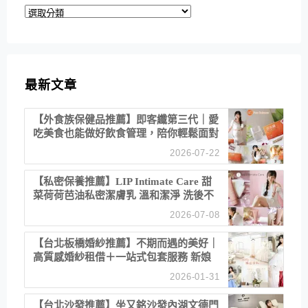
分
類
最新文章
【外食族保健品推薦】即客纖第三代｜愛
吃美食也能做好飲食管理，陪你輕鬆面對
聚餐日常！
2026-07-22
【私密保養推薦】LIP Intimate Care 甜
菜荷荷芭油私密潔膚乳 溫和潔淨 洗後不
乾澀 不起泡反而更舒服！
2026-07-08
【台北板橋婚紗推薦】不期而遇的美好｜
高質感婚紗租借＋一站式包套服務 新娘
備婚省心首選！
2026-01-31
【台北沙發推薦】坐又銘沙發內湖文德門