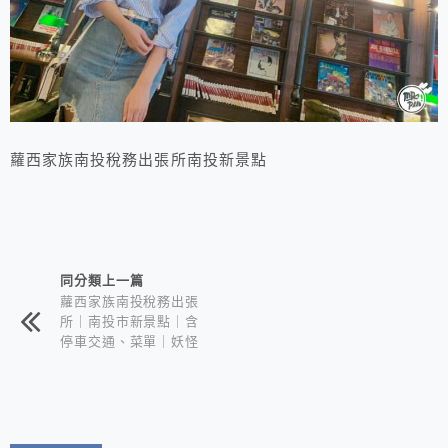
蘿西家族南投稅務出張所南投新景點
相連文章
同分類上一篇
蘿西家族南投稅務出張
所｜南投市新景點｜含
停車交通、菜單｜妖怪
村最新力作的怪萌喵星
人來啦