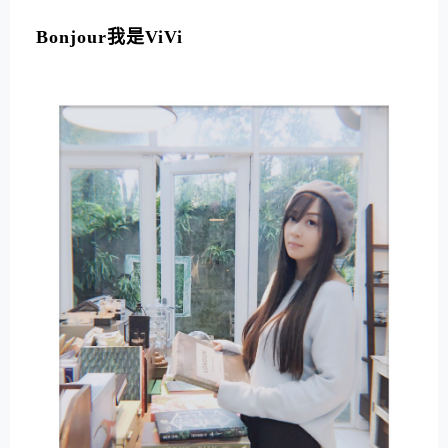
L
T
Bonjour我是ViVi
E
R
N
A
T
I
V
E
: