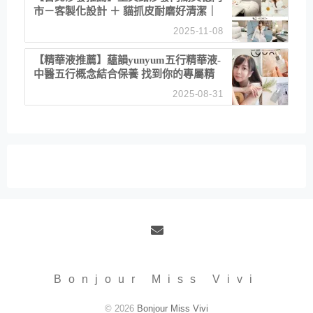
市－客製化設計 ＋ 貓抓皮耐磨好清潔｜
直營直銷、價格透明 高CP值打造夢想
2025-11-08
居家風格
【精華液推薦】蘊韻yunyum五行精華液-
中醫五行概念結合保養 找到你的專屬精
華！ 水㊀土㊀就選「潤・賦精華」維持
2025-08-31
肌膚剛剛好的平衡
Email
Bonjour Miss Vivi
© 2026
Bonjour Miss Vivi