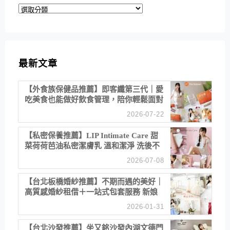
分
類
最新文章
【外食族保健品推薦】即客纖第三代｜愛
吃美食也能做好飲食管理，陪你輕鬆面對
聚餐日常！
2026-07-22
【私密保養推薦】LIP Intimate Care 甜
菜荷荷芭油私密潔膚乳 溫和潔淨 洗後不
乾澀 不起泡反而更舒服！
2026-07-08
【台北板橋婚紗推薦】不期而遇的美好｜
高質感婚紗租借＋一站式包套服務 新娘
備婚省心首選！
2026-01-31
【台北沙發推薦】坐又銘沙發內湖文德門