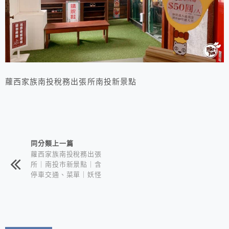
蘿西家族南投稅務出張所南投新景點
相連文章
同分類上一篇
蘿西家族南投稅務出張
所｜南投市新景點｜含
停車交通、菜單｜妖怪
村最新力作的怪萌喵星
人來啦