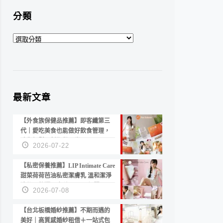
分類
分
類
最新文章
【外食族保健品推薦】即客纖第三
代｜愛吃美食也能做好飲食管理，
陪你輕鬆面對聚餐日常！
2026-07-22
【私密保養推薦】LIP Intimate Care
甜菜荷荷芭油私密潔膚乳 溫和潔淨
洗後不乾澀 不起泡反而更舒服！
2026-07-08
【台北板橋婚紗推薦】不期而遇的
美好｜高質感婚紗租借＋一站式包