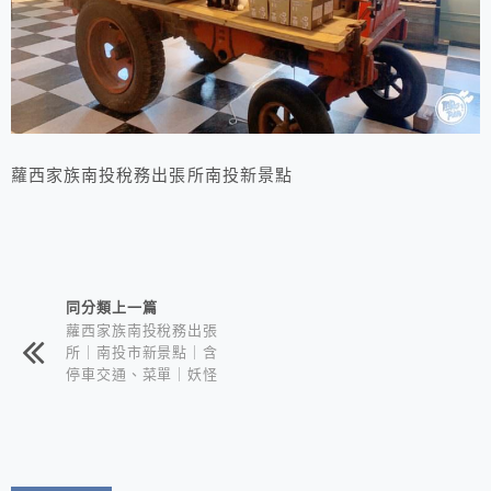
蘿西家族南投稅務出張所南投新景點
相連文章
同分類上一篇
蘿西家族南投稅務出張
所｜南投市新景點｜含
停車交通、菜單｜妖怪
村最新力作的怪萌喵星
人來啦