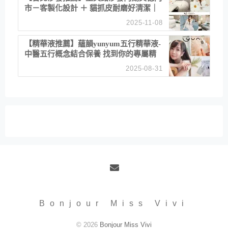
市－客製化設計 ＋ 貓抓皮耐磨好清潔｜
直營直銷、價格透明 高CP值打造夢想
2025-11-08
居家風格
【精華液推薦】蘊韻yunyum五行精華液-
中醫五行概念結合保養 找到你的專屬精
華！ 水㊀土㊀就選「潤・賦精華」維持
2025-08-31
肌膚剛剛好的平衡
Email
Bonjour Miss Vivi
© 2026
Bonjour Miss Vivi