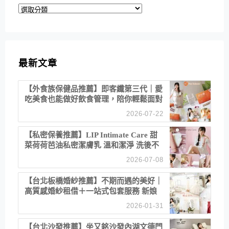
分
類
最新文章
【外食族保健品推薦】即客纖第三代｜愛
吃美食也能做好飲食管理，陪你輕鬆面對
聚餐日常！
2026-07-22
【私密保養推薦】LIP Intimate Care 甜
菜荷荷芭油私密潔膚乳 溫和潔淨 洗後不
乾澀 不起泡反而更舒服！
2026-07-08
【台北板橋婚紗推薦】不期而遇的美好｜
高質感婚紗租借＋一站式包套服務 新娘
備婚省心首選！
2026-01-31
【台北沙發推薦】坐又銘沙發內湖文德門