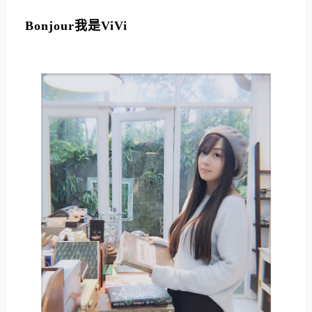
L
T
Bonjour我是ViVi
E
R
N
A
T
I
V
E
: