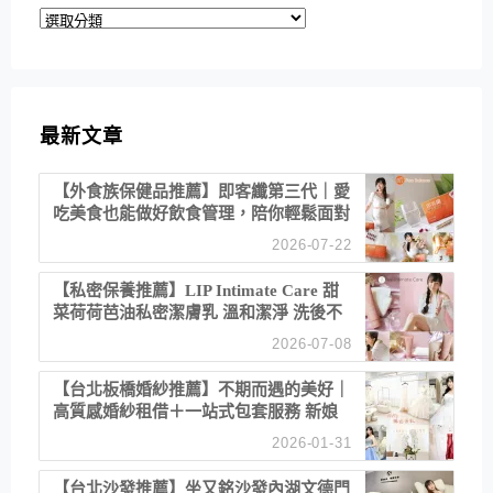
分
類
最新文章
【外食族保健品推薦】即客纖第三代｜愛
吃美食也能做好飲食管理，陪你輕鬆面對
聚餐日常！
2026-07-22
【私密保養推薦】LIP Intimate Care 甜
菜荷荷芭油私密潔膚乳 溫和潔淨 洗後不
乾澀 不起泡反而更舒服！
2026-07-08
【台北板橋婚紗推薦】不期而遇的美好｜
高質感婚紗租借＋一站式包套服務 新娘
備婚省心首選！
2026-01-31
【台北沙發推薦】坐又銘沙發內湖文德門