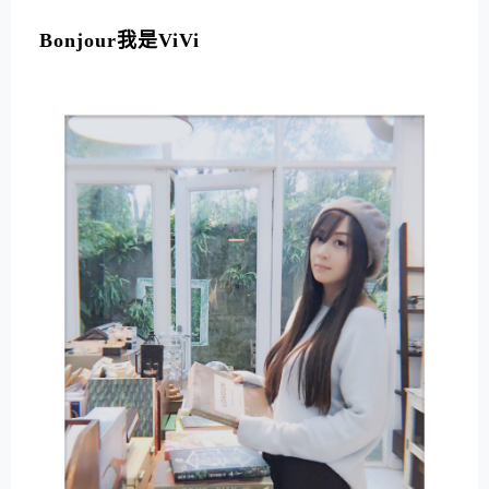
L
T
Bonjour我是ViVi
E
R
N
A
T
I
V
E
: