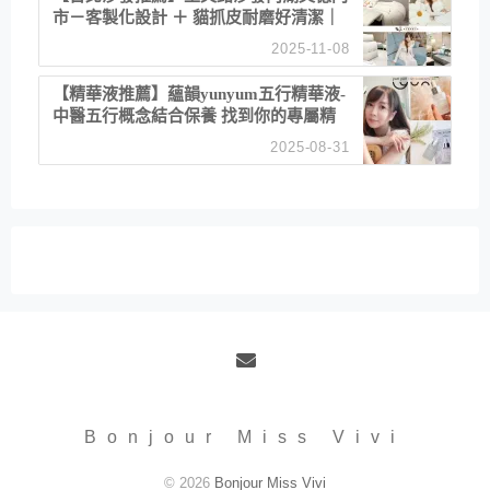
市－客製化設計 ＋ 貓抓皮耐磨好清潔｜
直營直銷、價格透明 高CP值打造夢想
2025-11-08
居家風格
【精華液推薦】蘊韻yunyum五行精華液-
中醫五行概念結合保養 找到你的專屬精
華！ 水㊀土㊀就選「潤・賦精華」維持
2025-08-31
肌膚剛剛好的平衡
Email
Bonjour Miss Vivi
© 2026
Bonjour Miss Vivi