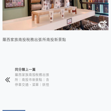
蘿西家族南投稅務出張所南投新景點
相連文章
同分類上一篇
蘿西家族南投稅務出張
所｜南投市新景點｜含
停車交通、菜單｜妖怪
村最新力作的怪萌喵星
人來啦