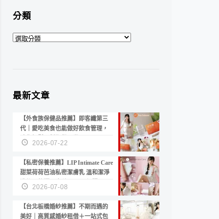
分類
分
類
最新文章
【外食族保健品推薦】即客纖第三
代｜愛吃美食也能做好飲食管理，
陪你輕鬆面對聚餐日常！
2026-07-22
【私密保養推薦】LIP Intimate Care
甜菜荷荷芭油私密潔膚乳 溫和潔淨
洗後不乾澀 不起泡反而更舒服！
2026-07-08
【台北板橋婚紗推薦】不期而遇的
美好｜高質感婚紗租借＋一站式包