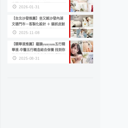
套服務 新娘備婚省心首選！
2026-01-31
【台北沙發推薦】坐又銘沙發內湖
文德門市－客製化設計 ＋ 貓抓皮耐
磨好清潔｜直營直銷、價格透明
2025-11-08
高CP值打造夢想居家風格
【精華液推薦】蘊韻yunyum五行精
華液-中醫五行概念結合保養 找到你
的專屬精華！ 水㊀土㊀就選「潤・
2025-08-31
賦精華」維持肌膚剛剛好的平衡